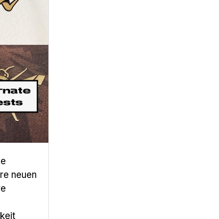
le
hre neuen
re
keit