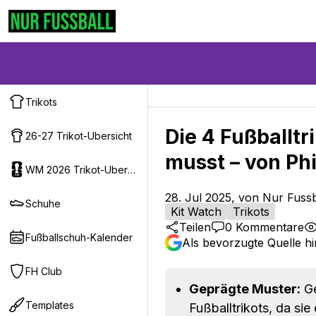
Trikots
Die 4 Fußballtr
26-27 Trikot-Ubersicht
musst – von Phi
WM 2026 Trikot-Ubersicht
28. Jul 2025, von Nur Fussb
Schuhe
Kit Watch
Trikots
Teilen
0
Kommentare
Fußballschuh-Kalender
Als bevorzugte Quelle h
FH Club
Geprägte Muster:
Ge
Templates
Fußballtrikots, da sie