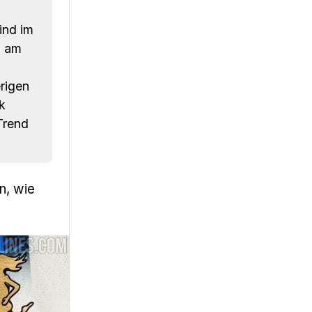
ind im
n am
rigen
k
Trend
n, wie