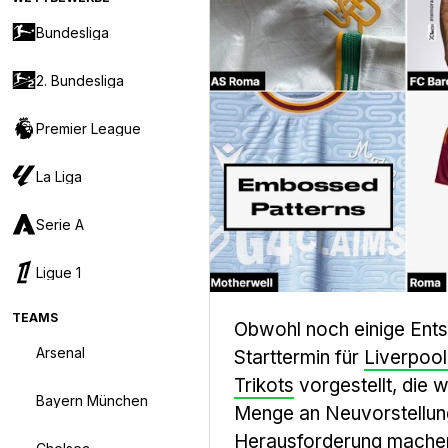
Bundesliga
2. Bundesliga
Premier League
La Liga
Serie A
Ligue 1
TEAMS
Obwohl noch einige Entsc
Arsenal
Starttermin für
Liverpool 
Trikots
vorgestellt, die 
Bayern München
Menge an Neuvorstellunge
Herausforderung machen