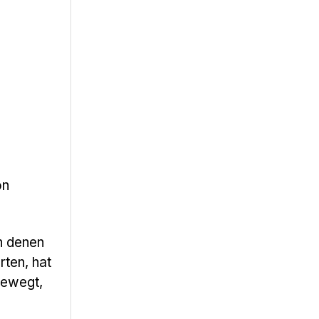
on
n denen
ten, hat
bewegt,