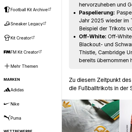
hervorzuheben und Ge
Football Kit Archive
Paspelierung:
Paspel
Jahr 2025 wieder im 
Sneaker Legacy
Beispiel der Trikots 
Off-White:
Off-White-
Kit Creator
Blackout- und Schwar
Thistle, Cambridge U
FM Kit Creator
bereits übernommen 
Mehr Themen
Zu diesem Zeitpunkt des
MARKEN
die Fußballtrikots in d
Adidas
Nike
Puma
WETTBEWERBE