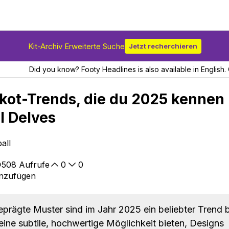
Kit-Archiv Erweiterte Suche
Jetzt recherchieren
Did you know? Footy Headlines is also available in English. 
ikot-Trends, die du 2025 kennen
l Delves
all
508
Aufrufe
0
0
inzufügen
prägte Muster sind im Jahr 2025 ein beliebter Trend b
 eine subtile, hochwertige Möglichkeit bieten, Designs