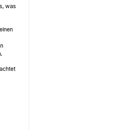
as, was
einen
en
.
bachtet