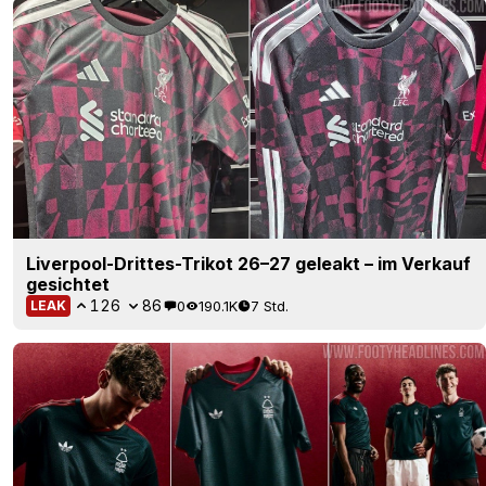
Liverpool-Drittes-Trikot 26–27 geleakt – im Verkauf
gesichtet
126
86
0
190.1K
7 Std.
LEAK