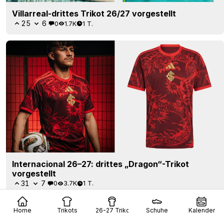
Villarreal-drittes Trikot 26/27 vorgestellt
25
6
0
1.7K
1 T.
Internacional 26–27: drittes „Dragon“-Trikot
vorgestellt
31
7
0
3.7K
1 T.
Home
Trikots
26-27 Trikots
Schuhe
Kalender