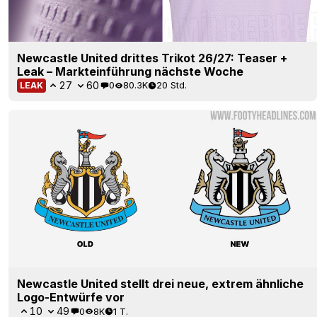
Newcastle United drittes Trikot 26/27: Teaser +
Leak – Markteinführung nächste Woche
27
60
0
80.3K
20 Std.
LEAK
Newcastle United stellt drei neue, extrem ähnliche
Logo-Entwürfe vor
10
49
0
8K
1 T.