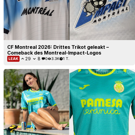
CF Montreal 2026: Drittes Trikot geleakt –
Comeback des Montreal-Impact-Logos
29
8
0
3.3K
1 T.
LEAK