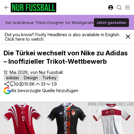
Der brandneue Trikot-Designer für Mobilgeräte
Jetzt gestalten
Did you know? Footy Headlines is also available in English.
Click here to switch.
Die Türkei wechselt von Nike zu Adidas
– Inoffizieller Trikot-Wettbewerb
12. Mai 2026, von Nur Fussball
adidas
Design
Turkey
10.6K
33
19
0
Als bevorzugte Quelle hinzufügen