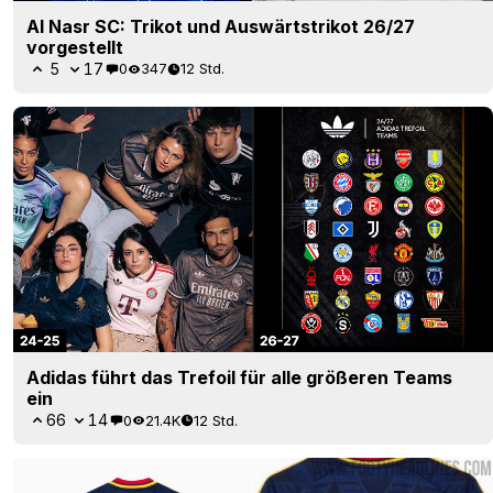
Al Nasr SC: Trikot und Auswärtstrikot 26/27
vorgestellt
5
17
0
347
12 Std.
Adidas führt das Trefoil für alle größeren Teams
ein
66
14
0
21.4K
12 Std.