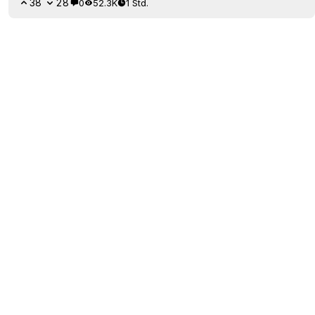
38
28
0
52.3K
1 Std.