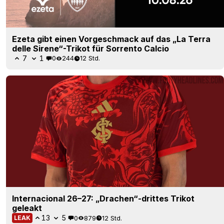
Ezeta gibt einen Vorgeschmack auf das „La Terra
delle Sirene“-Trikot für Sorrento Calcio
7
1
0
244
12 Std.
Internacional 26–27: „Drachen“-drittes Trikot
geleakt
13
5
0
879
12 Std.
LEAK