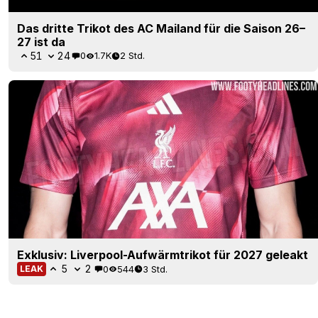
Das dritte Trikot des AC Mailand für die Saison 26–
27 ist da
51
24
0
1.7K
2 Std.
Exklusiv: Liverpool-Aufwärmtrikot für 2027 geleakt
5
2
0
544
3 Std.
LEAK