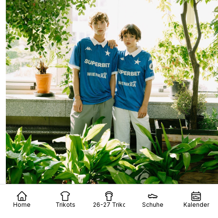
Wisła Krakau 26-27: Drittes Trikot vorgestellt
Home
Trikots
26-27 Trikots
Schuhe
Kalender
13
4
0
308
13 Std.