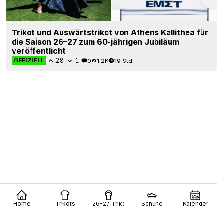
Trikot und Auswärtstrikot von Athens Kallithea für
die Saison 26–27 zum 60-jährigen Jubiläum
veröffentlicht
28
1
0
1.2K
19 Std.
OFFIZIELL
Home
Trikots
26-27 Trikots
Schuhe
Kalender