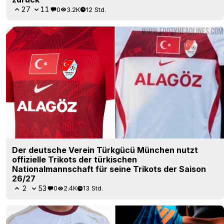
27
11
0
3.2K
12 Std.
Der deutsche Verein Türkgücü München nutzt
offizielle Trikots der türkischen
Nationalmannschaft für seine Trikots der Saison
26/27
2
53
0
2.4K
13 Std.