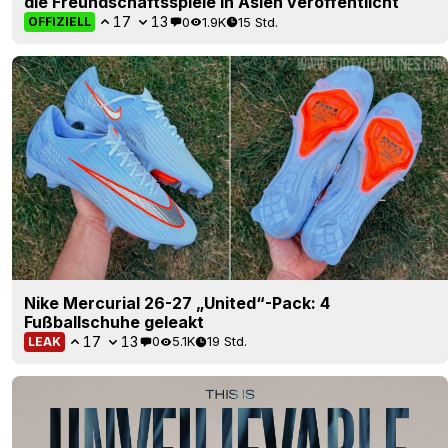
die Freundschaftsspiele in Asien veröffentlicht
17
13
0
1.9K
15 Std.
OFFIZIELL
Nike Mercurial 26-27 „United“-Pack: 4
Fußballschuhe geleakt
17
13
0
5.1K
19 Std.
LEAK