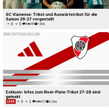
SC Vianense: Trikot und Auswärtstrikot für die
Saison 26-27 vorgestellt
0
0
0
141
1 Std.
Exklusiv: Infos zum River-Plate-Trikot 27–28 sind
geleakt
5
1
0
977
2 Std.
LEAK