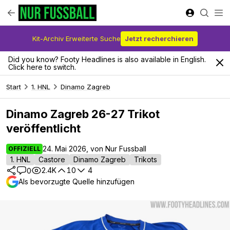
Kit-Archiv Erweiterte Suche
Jetzt recherchieren
Did you know? Footy Headlines is also available in English.
Click here to switch.
Start
1. HNL
Dinamo Zagreb
Dinamo Zagreb 26-27 Trikot
veröffentlicht
24. Mai 2026, von Nur Fussball
OFFIZIELL
1. HNL
Castore
Dinamo Zagreb
Trikots
2.4K
10
4
0
Als bevorzugte Quelle hinzufügen