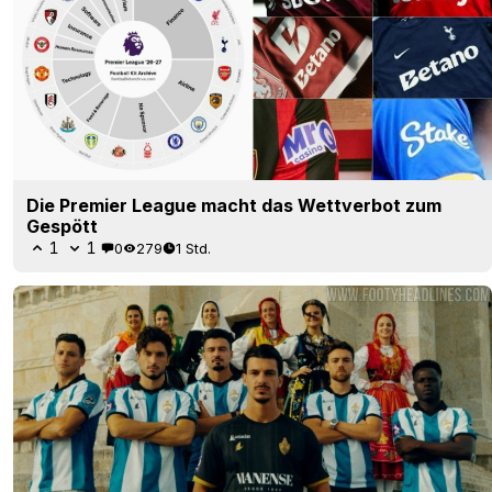
Die Premier League macht das Wettverbot zum
Gespött
1
1
0
279
1 Std.