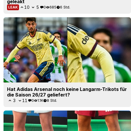
geleakt
10
5
0
685
6 Std.
LEAK
Hat Adidas Arsenal noch keine Langarm-Trikots für
die Saison 26/27 geliefert?
3
11
0
1.1K
8 Std.