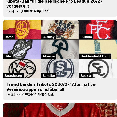
Kipsta-Ball für die belgische Pro League 26/27
vorgestellt
4
0
0
148
1 Std.
Trend bei den Trikots 2026/27: Alternative
Vereinswappen sind überall
34
7
0
10.7K
2 Std.