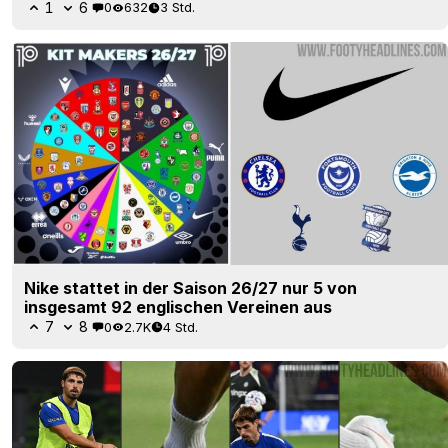
1
6
0
632
3 Std.
Nike stattet in der Saison 26/27 nur 5 von
insgesamt 92 englischen Vereinen aus
7
8
0
2.7K
4 Std.