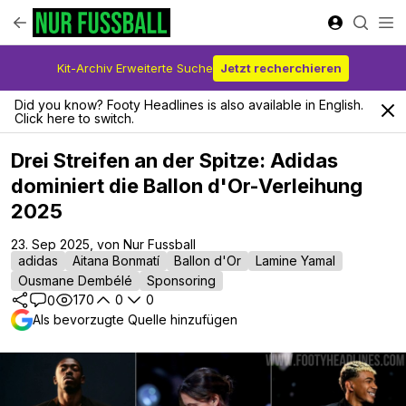
Kit-Archiv Erweiterte Suche
Jetzt recherchieren
Did you know? Footy Headlines is also available in English.
Click here to switch.
Drei Streifen an der Spitze: Adidas
dominiert die Ballon d'Or-Verleihung
2025
23. Sep 2025, von Nur Fussball
adidas
Aitana Bonmatí
Ballon d'Or
Lamine Yamal
Ousmane Dembélé
Sponsoring
170
0
0
0
Als bevorzugte Quelle hinzufügen