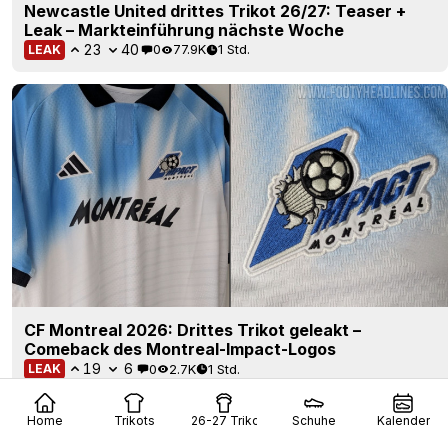
Newcastle United drittes Trikot 26/27: Teaser +
Leak – Markteinführung nächste Woche
23
40
0
77.9K
1 Std.
LEAK
CF Montreal 2026: Drittes Trikot geleakt –
Comeback des Montreal-Impact-Logos
19
6
0
2.7K
1 Std.
LEAK
Home
Trikots
26-27 Trikots
Schuhe
Kalender