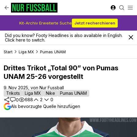
Kit-Archiv Erweiterte Suche
Jetzt recherchieren
Did you know? Footy Headlines is also available in English.
Click here to switch.
Start
Liga MX
Pumas UNAM
Drittes Trikot „Total 90” von Pumas
UNAM 25-26 vorgestellt
9. Nov 2025, von Nur Fussball
Trikots
Liga MX
Nike
Pumas UNAM
688
2
0
0
Als bevorzugte Quelle hinzufügen