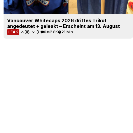
Vancouver Whitecaps 2026 drittes Trikot
angedeutet + geleakt – Erscheint am 13. August
38
3
0
2.8K
21 Min.
LEAK