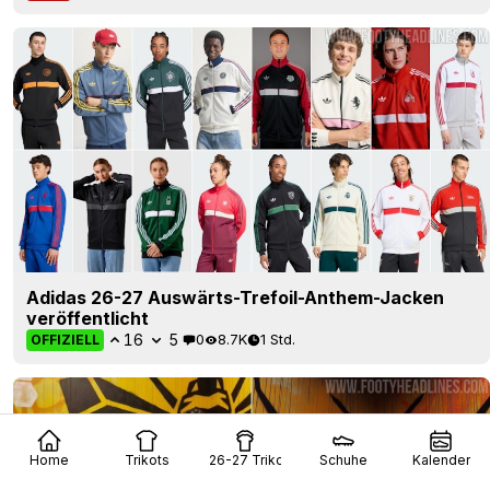
Adidas 26-27 Auswärts-Trefoil-Anthem-Jacken
veröffentlicht
16
5
0
8.7K
1 Std.
OFFIZIELL
Home
Trikots
26-27 Trikots
Schuhe
Kalender