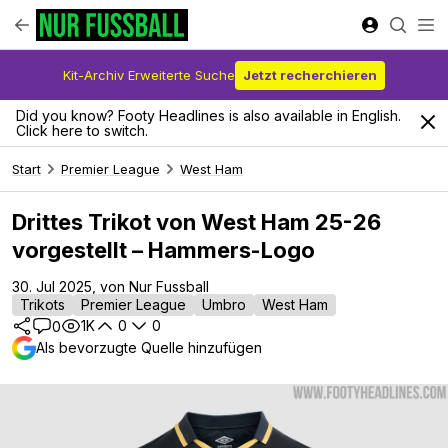
Kit-Archiv Erweiterte Suche
Jetzt recherchieren
Did you know? Footy Headlines is also available in English.
Click here to switch.
Start
Premier League
West Ham
Drittes Trikot von West Ham 25-26
vorgestellt – Hammers-Logo
30. Jul 2025, von Nur Fussball
Trikots
Premier League
Umbro
West Ham
1K
0
0
0
Als bevorzugte Quelle hinzufügen