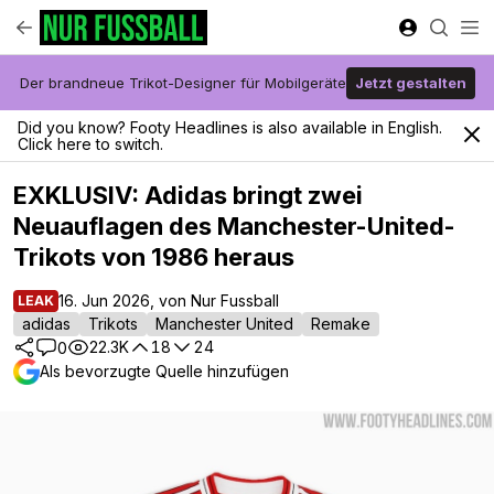
Der brandneue Trikot-Designer für Mobilgeräte
Jetzt gestalten
Did you know? Footy Headlines is also available in English.
Click here to switch.
EXKLUSIV: Adidas bringt zwei
Neuauflagen des Manchester-United-
Trikots von 1986 heraus
16. Jun 2026, von Nur Fussball
LEAK
adidas
Trikots
Manchester United
Remake
22.3K
18
24
0
Als bevorzugte Quelle hinzufügen