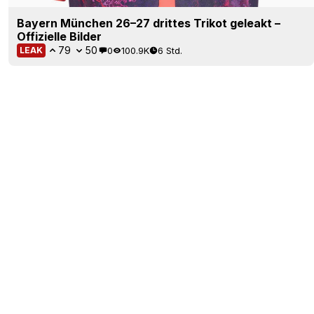
Bayern München 26–27 drittes Trikot geleakt –
Offizielle Bilder
79
50
0
100.9K
6 Std.
LEAK