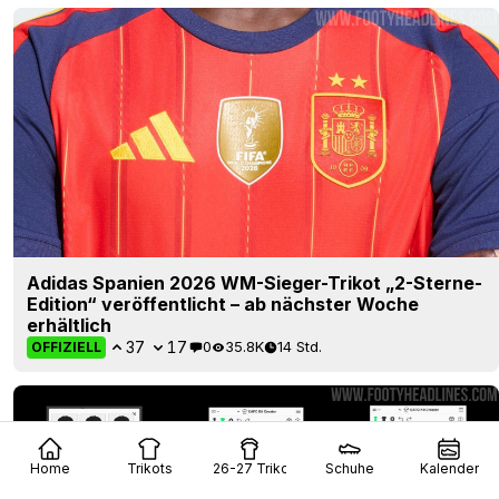
Adidas Spanien 2026 WM-Sieger-Trikot „2-Sterne-
Edition“ veröffentlicht – ab nächster Woche
erhältlich
37
17
0
35.8K
14 Std.
OFFIZIELL
Home
Trikots
26-27 Trikots
Schuhe
Kalender