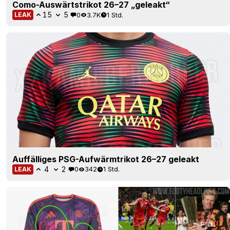
Como-Auswärtstrikot 26–27 „geleakt“
15
5
0
3.7K
1 Std.
LEAK
Auffälliges PSG-Aufwärmtrikot 26–27 geleakt
4
2
0
342
1 Std.
LEAK