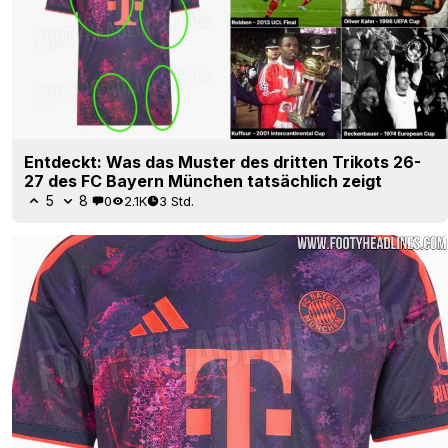
Entdeckt: Was das Muster des dritten Trikots 26-
27 des FC Bayern München tatsächlich zeigt
5
8
0
2.1K
3 Std.