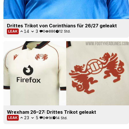
Drittes Trikot von Corinthians für 26/27 geleakt
14
3
0
886
12 Std.
LEAK
Wrexham 26–27: Drittes Trikot geleakt
23
5
0
1K
14 Std.
LEAK