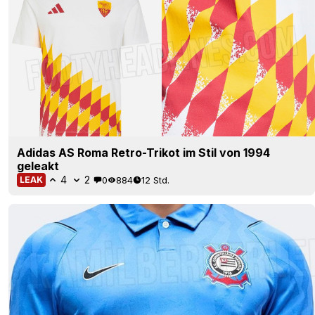
Adidas AS Roma Retro-Trikot im Stil von 1994
geleakt
4
2
0
884
12 Std.
LEAK