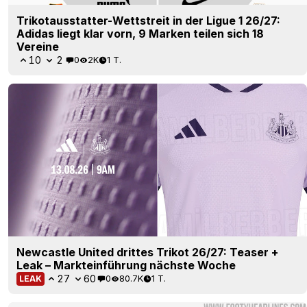
Trikotausstatter-Wettstreit in der Ligue 1 26/27:
Adidas liegt klar vorn, 9 Marken teilen sich 18
Vereine
10
2
0
2K
1 T.
Newcastle United drittes Trikot 26/27: Teaser +
Leak – Markteinführung nächste Woche
27
60
0
80.7K
1 T.
LEAK