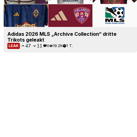
Adidas 2026 MLS „Archive Collection“ dritte
Trikots geleakt
47
11
0
19.2K
1 T.
LEAK