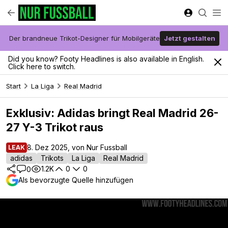
Der brandneue Trikot-Designer für Mobilgeräte
Jetzt gestalten
Did you know? Footy Headlines is also available in English.
Click here to switch.
Start
La Liga
Real Madrid
Exklusiv: Adidas bringt Real Madrid 26-
27 Y-3 Trikot raus
8. Dez 2025, von Nur Fussball
LEAK
adidas
Trikots
La Liga
Real Madrid
1.2K
0
0
0
Als bevorzugte Quelle hinzufügen