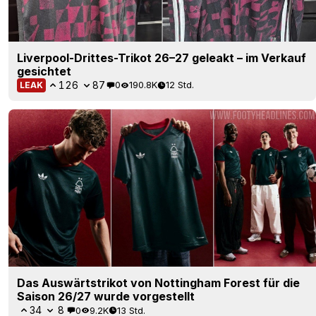
Liverpool-Drittes-Trikot 26–27 geleakt – im Verkauf
gesichtet
126
87
0
190.8K
12 Std.
LEAK
Das Auswärtstrikot von Nottingham Forest für die
Saison 26/27 wurde vorgestellt
34
8
0
9.2K
13 Std.