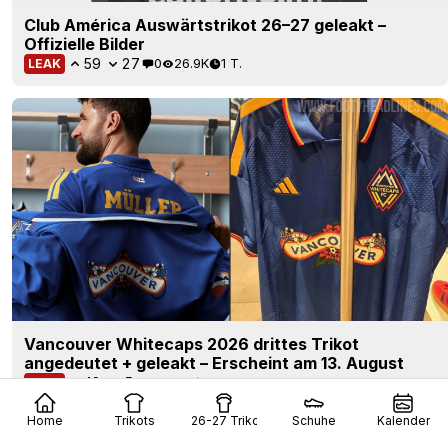
Club América Auswärtstrikot 26–27 geleakt –
Offizielle Bilder
59
27
0
26.9K
1 T.
LEAK
Vancouver Whitecaps 2026 drittes Trikot
angedeutet + geleakt – Erscheint am 13. August
48
5
0
4.1K
1 T.
LEAK
Home
Trikots
26-27 Trikots
Schuhe
Kalender