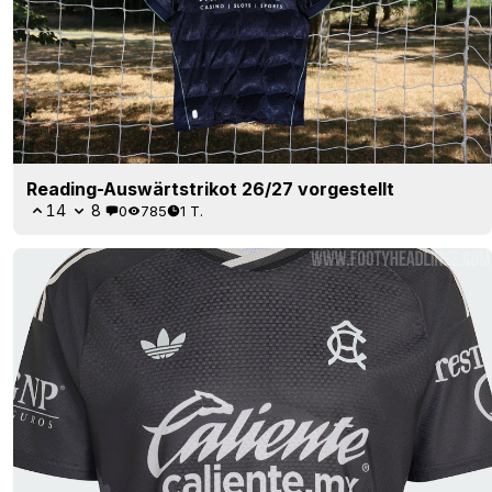
Reading-Auswärtstrikot 26/27 vorgestellt
14
8
0
785
1 T.