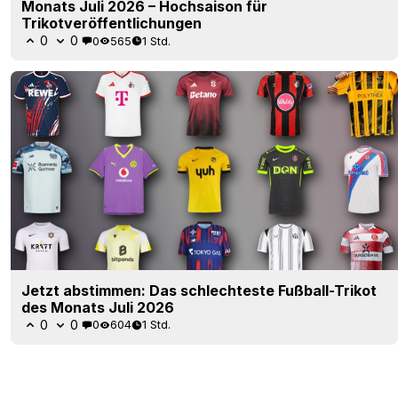
Monats Juli 2026 – Hochsaison für
Trikotveröffentlichungen
0
0
0
565
1 Std.
Jetzt abstimmen: Das schlechteste Fußball-Trikot
des Monats Juli 2026
0
0
0
604
1 Std.