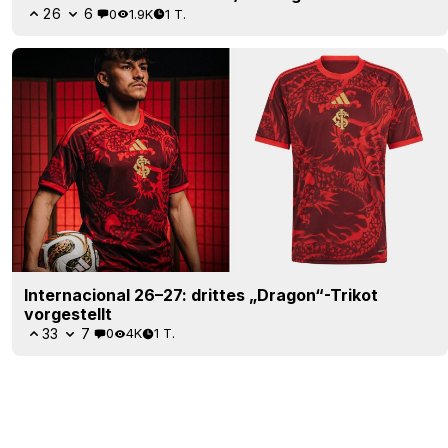
26
6
0
1.9K
1 T.
Internacional 26–27: drittes „Dragon“-Trikot
vorgestellt
33
7
0
4K
1 T.