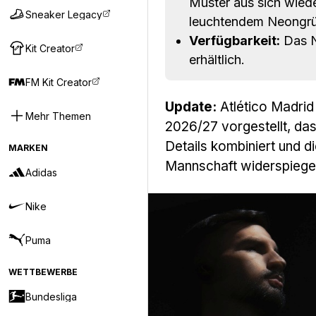
Muster aus sich wie
Sneaker Legacy
leuchtendem Neongrü
Verfügbarkeit:
Das N
Kit Creator
erhältlich.
FM Kit Creator
Update:
Atlético Madrid 
Mehr Themen
2026/27 vorgestellt, da
Details kombiniert und d
MARKEN
Mannschaft widerspiegel
Adidas
Nike
Puma
WETTBEWERBE
Bundesliga