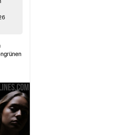
n
26
n
ongrünen