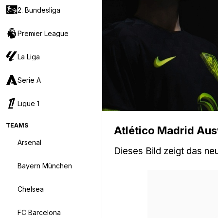
2. Bundesliga
Premier League
La Liga
Serie A
Ligue 1
TEAMS
Atlético Madrid Aus
Arsenal
Dieses Bild zeigt das n
Bayern München
Chelsea
FC Barcelona