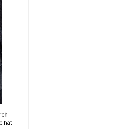
rch
e hat