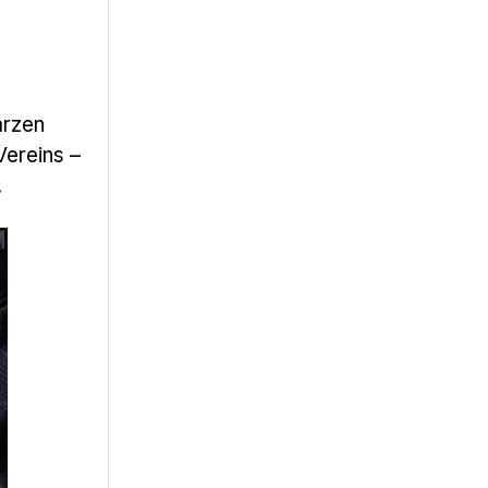
arzen
Vereins –
.