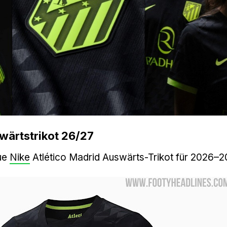
wärtstrikot 26/27
eue
Nike
Atlético Madrid Auswärts-Trikot für 2026–2