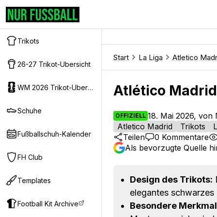
Trikots
Start
La Liga
Atletico Madr
26-27 Trikot-Ubersicht
Atlético Madrid
WM 2026 Trikot-Ubersicht
Schuhe
18. Mai 2026, von 
OFFIZIELL
Atletico Madrid
Trikots
L
Fußballschuh-Kalender
Teilen
0
Kommentare
Als bevorzugte Quelle h
FH Club
Design des Trikots:
D
Templates
elegantes schwarzes 
Football Kit Archive
Besondere Merkmal