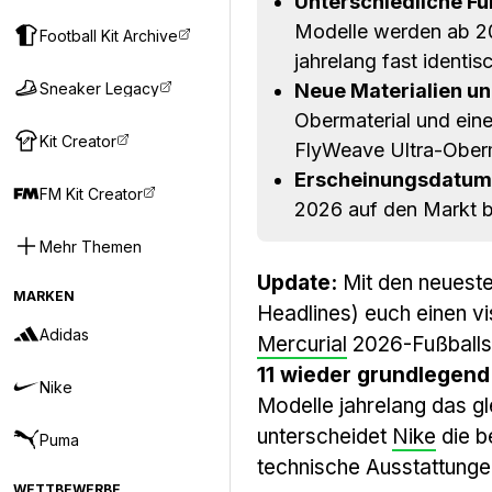
Unterschiedliche Fu
Modelle werden ab 20
Football Kit Archive
jahrelang fast identis
Sneaker Legacy
Neue Materialien un
Obermaterial und eine
Kit Creator
FlyWeave Ultra-Oberma
Erscheinungsdatum
FM Kit Creator
2026 auf den Markt br
Mehr Themen
Update:
Mit den neueste
MARKEN
Headlines) euch einen v
Adidas
Mercurial
2026-Fußballs
11 wieder grundlegen
Nike
Modelle jahrelang das gl
unterscheidet
Nike
die b
Puma
technische Ausstattunge
WETTBEWERBE