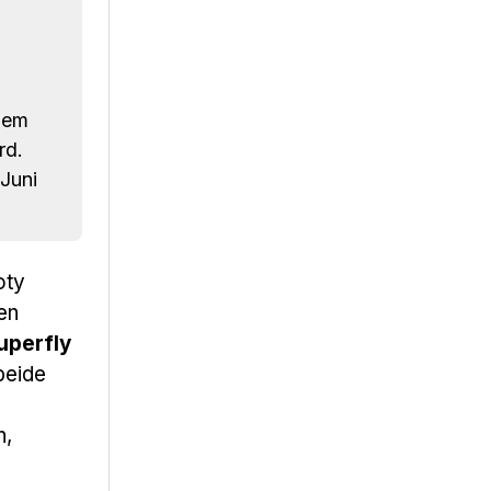
inem
rd.
Juni
oty
en
uperfly
beide
n,