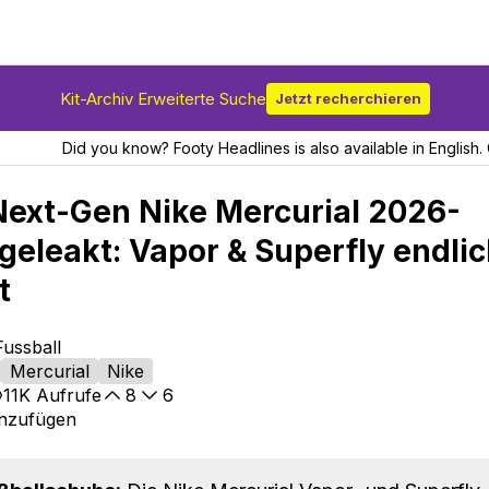
Kit-Archiv Erweiterte Suche
Jetzt recherchieren
Did you know? Footy Headlines is also available in English. 
 Next-Gen Nike Mercurial 2026-
geleakt: Vapor & Superfly endli
t
Fussball
Mercurial
Nike
11K
Aufrufe
8
6
inzufügen