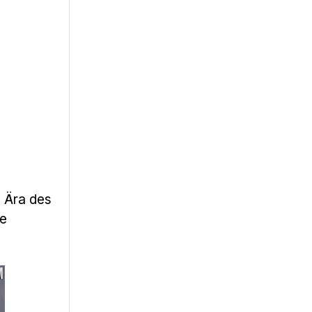
e Ära des
ie