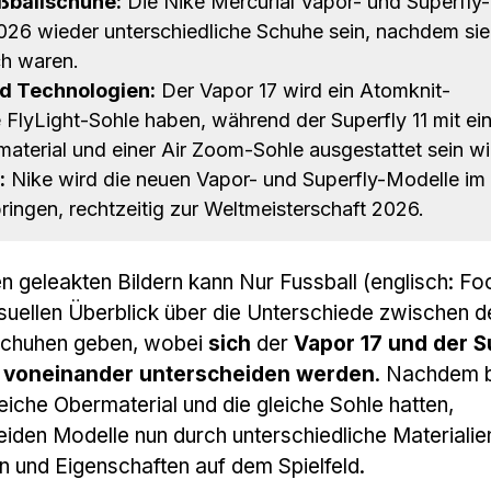
ßballschuhe:
Die Nike Mercurial Vapor- und Superfly-
26 wieder unterschiedliche Schuhe sein, nachdem sie
ch waren.
d Technologien:
Der Vapor 17 wird ein Atomknit-
 FlyLight-Sohle haben, während der Superfly 11 mit e
terial und einer Air Zoom-Sohle ausgestattet sein wi
:
Nike wird die neuen Vapor- und Superfly-Modelle im 
ingen, rechtzeitig zur Weltmeisterschaft 2026.
n geleakten Bildern kann Nur Fussball (englisch: Fo
isuellen Überblick über die Unterschiede zwischen d
chuhen geben, wobei
sich
der
Vapor 17 und der S
d voneinander unterscheiden werden
. Nachdem 
eiche Obermaterial und die gleiche Sohle hatten,
eiden Modelle nun durch unterschiedliche Materialie
n und Eigenschaften auf dem Spielfeld.