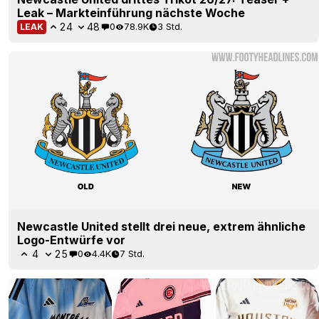
Leak – Markteinführung nächste Woche
24
48
0
78.9K
3 Std.
LEAK
Newcastle United stellt drei neue, extrem ähnliche
Logo-Entwürfe vor
4
25
0
4.4K
7 Std.