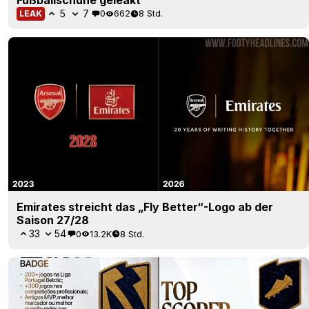
5
7
0
662
8 Std.
LEAK
Emirates streicht das „Fly Better“-Logo ab der
Saison 27/28
33
54
0
13.2K
8 Std.