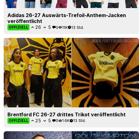
Adidas 26-27 Auswärts-Trefoil-Anthem-Jacken
veröffentlicht
26
5
0
11K
13 Std.
OFFIZIELL
Brentford FC 26-27 drittes Trikot veröffentlicht
25
5
0
1.6K
13 Std.
OFFIZIELL