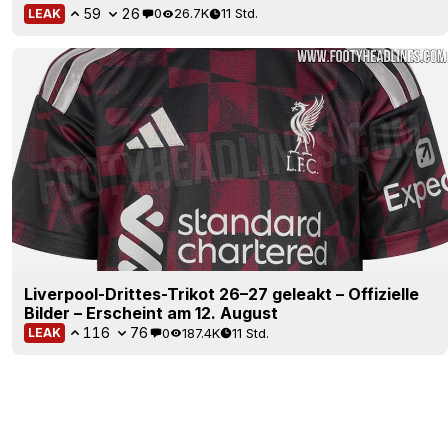
59
26
0
26.7K
11 Std.
LEAK
Liverpool-Drittes-Trikot 26–27 geleakt – Offizielle
Bilder – Erscheint am 12. August
116
76
0
187.4K
11 Std.
LEAK