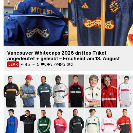
Vancouver Whitecaps 2026 drittes Trikot
angedeutet + geleakt – Erscheint am 13. August
45
5
0
3.7K
12 Std.
LEAK