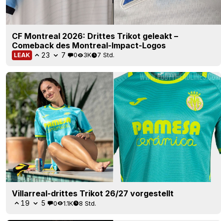
CF Montreal 2026: Drittes Trikot geleakt –
Comeback des Montreal-Impact-Logos
23
7
0
3K
7 Std.
LEAK
Villarreal-drittes Trikot 26/27 vorgestellt
19
5
0
1.1K
8 Std.