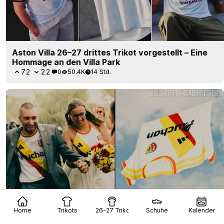
Aston Villa 26–27 drittes Trikot vorgestellt – Eine
Hommage an den Villa Park
72
22
0
50.4K
14 Std.
Home
Trikots
26-27 Trikots
Schuhe
Kalender
Adidas RC Lens drittes Trikot 26/27 veröffentlicht –
Schluss mit Puma