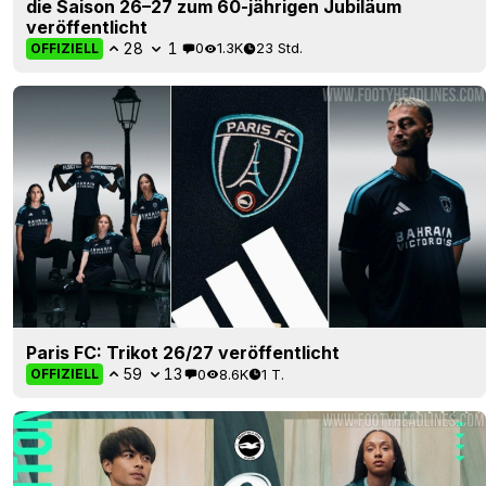
die Saison 26–27 zum 60-jährigen Jubiläum
veröffentlicht
28
1
0
1.3K
23 Std.
OFFIZIELL
Paris FC: Trikot 26/27 veröffentlicht
59
13
0
8.6K
1 T.
OFFIZIELL