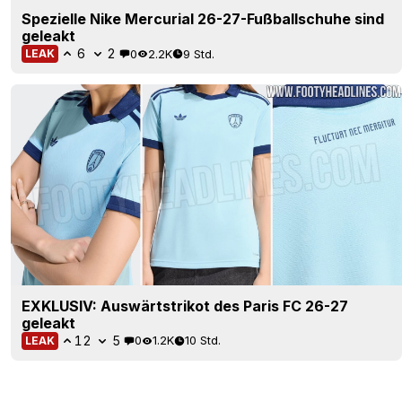
Spezielle Nike Mercurial 26-27-Fußballschuhe sind
geleakt
6
2
0
2.2K
9 Std.
LEAK
EXKLUSIV: Auswärtstrikot des Paris FC 26-27
geleakt
12
5
0
1.2K
10 Std.
LEAK