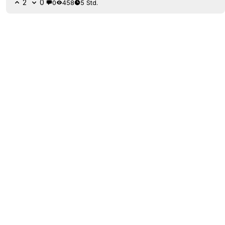
2
0
0
458
5 Std.