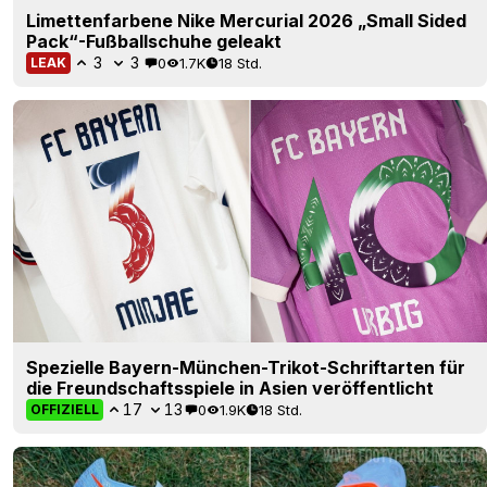
Limettenfarbene Nike Mercurial 2026 „Small Sided
Pack“-Fußballschuhe geleakt
3
3
0
1.7K
18 Std.
LEAK
Spezielle Bayern-München-Trikot-Schriftarten für
die Freundschaftsspiele in Asien veröffentlicht
17
13
0
1.9K
18 Std.
OFFIZIELL