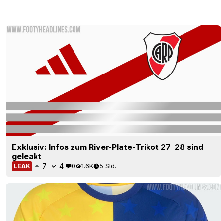
Exklusiv: Infos zum River-Plate-Trikot 27–28 sind
geleakt
7
4
0
1.6K
5 Std.
LEAK