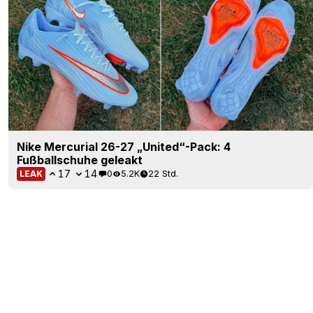
Nike Mercurial 26-27 „United“-Pack: 4
Fußballschuhe geleakt
17
14
0
5.2K
22 Std.
LEAK