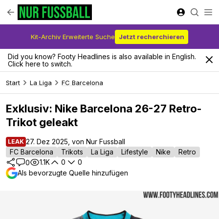
Kit-Archiv Erweiterte Suche
Jetzt recherchieren
Did you know? Footy Headlines is also available in English.
Click here to switch.
Start
La Liga
FC Barcelona
Exklusiv: Nike Barcelona 26-27 Retro-
Trikot geleakt
27. Dez 2025, von Nur Fussball
LEAK
FC Barcelona
Trikots
La Liga
Lifestyle
Nike
Retro
1.1K
0
0
0
Als bevorzugte Quelle hinzufügen