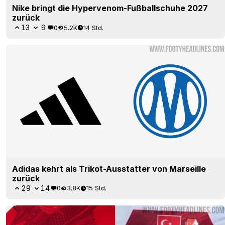
Nike bringt die Hypervenom-Fußballschuhe 2027
zurück
13
9
0
5.2K
14 Std.
Adidas kehrt als Trikot-Ausstatter von Marseille
zurück
29
14
0
3.8K
15 Std.