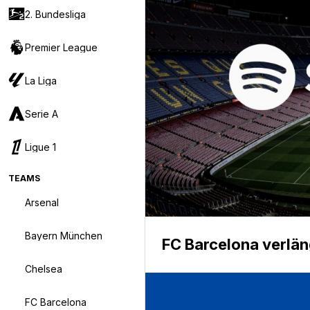
2. Bundesliga
Premier League
La Liga
Serie A
Ligue 1
TEAMS
Arsenal
Bayern München
FC Barcelona verlän
Chelsea
FC Barcelona