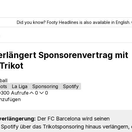
Did you know? Footy Headlines is also available in English. 
a
erlängert Sponsorenvertrag mit
Trikot
ball
kots
La Liga
Sponsoring
Spotify
300
Aufrufe
0
0
inzufügen
verlängerung:
Der FC Barcelona wird seinen
Spotify über das Trikotsponsoring hinaus verlängern, 