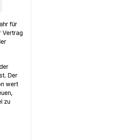
ahr für
r Vertrag
der
der
st. Der
on wert
euen,
l zu