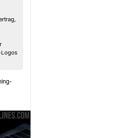
ertrag,
r
y-Logos
ing-