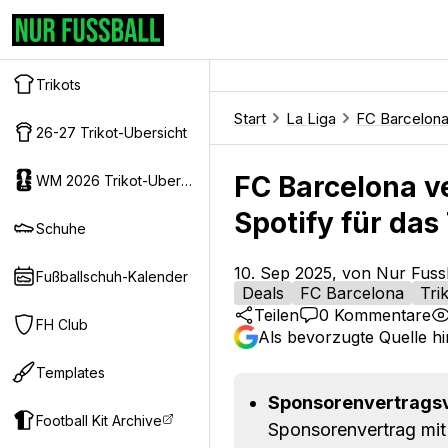
Trikots
Start
La Liga
FC Barcelon
26-27 Trikot-Ubersicht
FC Barcelona v
WM 2026 Trikot-Ubersicht
Spotify für das 
Schuhe
10. Sep 2025, von Nur Fuss
Fußballschuh-Kalender
Deals
FC Barcelona
Tri
Teilen
0
Kommentare
FH Club
Als bevorzugte Quelle h
Templates
Sponsorenvertrags
Football Kit Archive
Sponsorenvertrag mit 