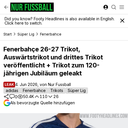
Did you know? Footy Headlines is also available in English.
Click here to switch.
Start
Süper Lig
Fenerbahce
Fenerbahçe 26-27 Trikot,
Auswärtstrikot und drittes Trikot
veröffentlicht + Trikot zum 120-
jährigen Jubiläum geleakt
4. Jun 2026, von Nur Fussball
LEAK
adidas
Fenerbahce
Trikots
Süper Lig
50.4K
110
26
0
Als bevorzugte Quelle hinzufügen