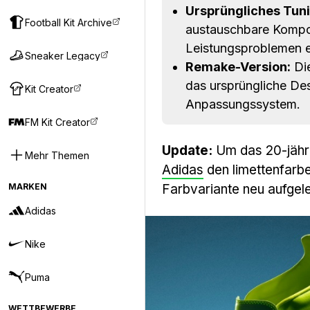
Ursprüngliches Tun
Football Kit Archive
austauschbare Kompo
Leistungsproblemen ei
Sneaker Legacy
Remake-Version:
Die
das ursprüngliche De
Kit Creator
Anpassungssystem.
FM Kit Creator
Update:
Um das 20-jähr
Mehr Themen
Adidas
den limettenfarbe
MARKEN
Farbvariante neu aufgele
Adidas
Nike
Puma
WETTBEWERBE