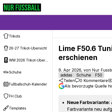
Trikots
Lime F50.6 Tu
26-27 Trikot-Ubersicht
erschienen
WM 2026 Trikot-Ubersicht
9. Apr 2026, von Nur Fussb
Schuhe
adidas
Schuhe
F50
Teilen
0
Kommentare
Fußballschuh-Kalender
Als bevorzugte Quelle h
FH Club
Neue Farbvariante:
A
Templates
Farbvariante neu aufge