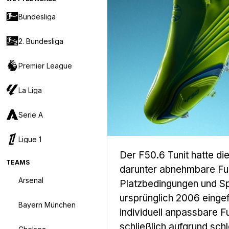
Bundesliga
2. Bundesliga
Premier League
La Liga
Serie A
Ligue 1
Der F50.6 Tunit hatte d
TEAMS
darunter abnehmbare Fuß
Arsenal
Platzbedingungen und Sp
ursprünglich 2006 einge
Bayern München
individuell anpassbare 
schließlich aufgrund sch