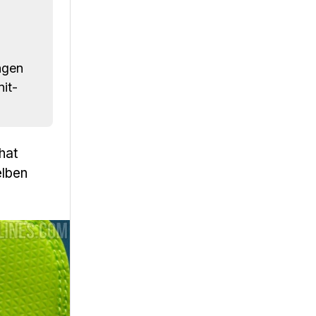
ngen
it-
 hat
elben