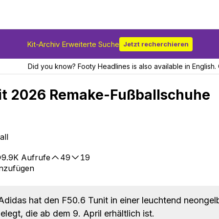
Kit-Archiv Erweiterte Suche
Jetzt recherchieren
Did you know? Footy Headlines is also available in English. 
nit 2026 Remake-Fußballschuhe
all
9.9K
Aufrufe
49
19
inzufügen
didas hat den F50.6 Tunit in einer leuchtend neongel
legt, die ab dem 9. April erhältlich ist.