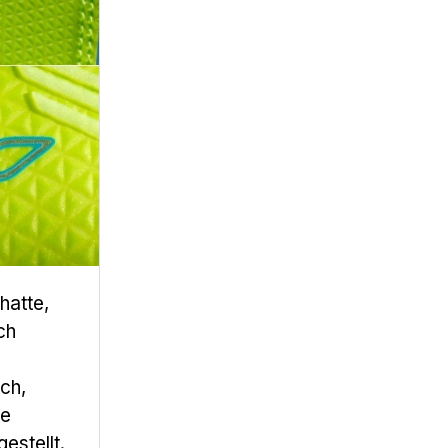
hatte,
ch
ch,
de
estellt.