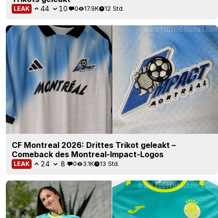
44
10
0
17.9K
12 Std.
LEAK
CF Montreal 2026: Drittes Trikot geleakt –
Comeback des Montreal-Impact-Logos
24
8
0
3.1K
13 Std.
LEAK