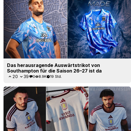
Das herausragende Auswärtstrikot von
Southampton für die Saison 26–27 ist da
20
39
0
8.9K
19 Std.
Aston Villa 26–27 drittes Trikot vorgestellt – Eine
Hommage an den Villa Park
74
24
0
50.5K
20 Std.