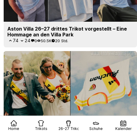
Adidas RC Lens drittes Trikot 26/27 veröffentlicht –
Schluss mit Puma
30
2
0
2K
20 Std.
OFFIZIELL
Home
Trikots
26-27 Trikots
Schuhe
Kalender