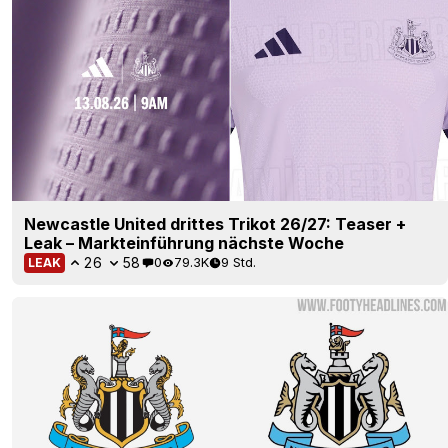
Newcastle United drittes Trikot 26/27: Teaser +
Leak – Markteinführung nächste Woche
26
58
0
79.3K
9 Std.
LEAK