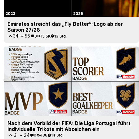
Emirates streicht das „Fly Better“-Logo ab der
Saison 27/28
34
55
0
13.5K
13 Std.
Nach dem Vorbild der FIFA: Die Liga Portugal führt
individuelle Trikots mit Abzeichen ein
3
24
0
488
14 Std.