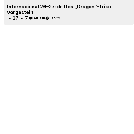
Internacional 26–27: drittes „Dragon“-Trikot
vorgestellt
27
7
0
3.1K
13 Std.