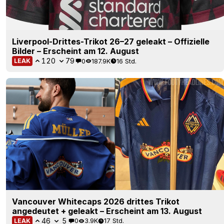
Liverpool-Drittes-Trikot 26–27 geleakt – Offizielle
Bilder – Erscheint am 12. August
120
79
0
187.9K
16 Std.
LEAK
Vancouver Whitecaps 2026 drittes Trikot
angedeutet + geleakt – Erscheint am 13. August
46
5
0
3.9K
17 Std.
LEAK