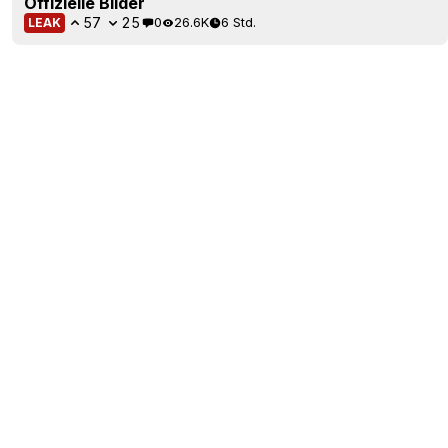
Offizielle Bilder
57
25
0
26.6K
6 Std.
LEAK