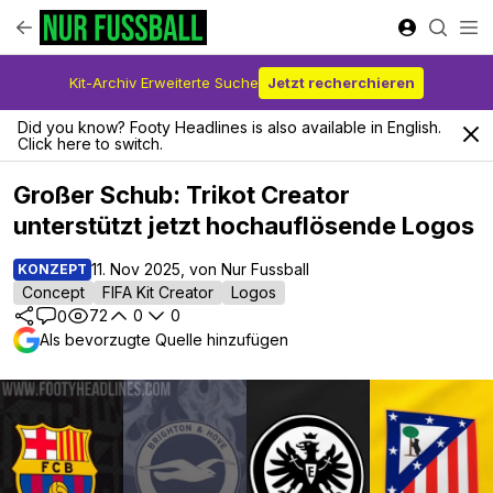
Kit-Archiv Erweiterte Suche
Jetzt recherchieren
Did you know? Footy Headlines is also available in English.
Click here to switch.
Großer Schub: Trikot Creator
unterstützt jetzt hochauflösende Logos
11. Nov 2025, von Nur Fussball
KONZEPT
Concept
FIFA Kit Creator
Logos
72
0
0
0
Als bevorzugte Quelle hinzufügen