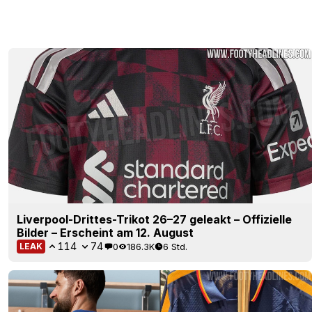
Liverpool-Drittes-Trikot 26–27 geleakt – Offizielle
Bilder – Erscheint am 12. August
114
74
0
186.3K
6 Std.
LEAK