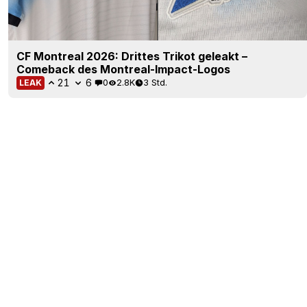
CF Montreal 2026: Drittes Trikot geleakt –
Comeback des Montreal-Impact-Logos
21
6
0
2.8K
3 Std.
LEAK