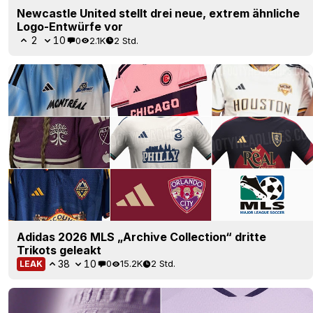
Newcastle United stellt drei neue, extrem ähnliche
Logo-Entwürfe vor
2
10
0
2.1K
2 Std.
Adidas 2026 MLS „Archive Collection“ dritte
Trikots geleakt
38
10
0
15.2K
2 Std.
LEAK