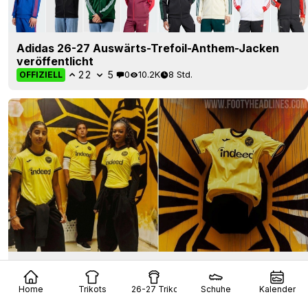
Adidas 26-27 Auswärts-Trefoil-Anthem-Jacken
veröffentlicht
22
5
0
10.2K
8 Std.
OFFIZIELL
Brentford FC 26-27 drittes Trikot veröffentlicht
22
4
0
1.4K
9 Std.
OFFIZIELL
Home
Trikots
26-27 Trikots
Schuhe
Kalender