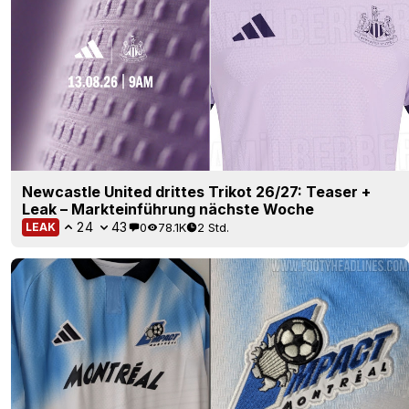
Newcastle United drittes Trikot 26/27: Teaser +
Leak – Markteinführung nächste Woche
24
43
0
78.1K
2 Std.
LEAK