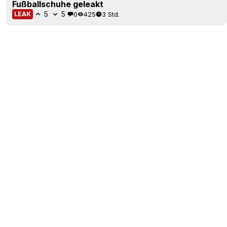
Fußballschuhe geleakt
5
5
0
425
3 Std.
LEAK