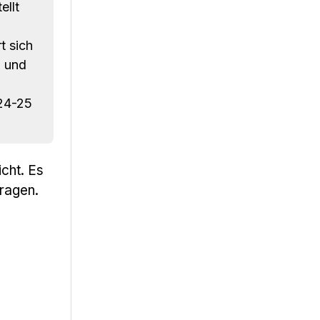
ellt
t sich
n und
 24-25
icht. Es
ragen.