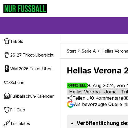
Trikots
Start
Serie A
Hellas Veron
26-27 Trikot-Ubersicht
Hellas Verona 2
WM 2026 Trikot-Ubersicht
Schuhe
9. Aug 2024, von 
OFFIZIELL
Hellas Verona
Joma
Tri
Fußballschuh-Kalender
Teilen
0
Kommentare
Als bevorzugte Quelle h
FH Club
Veröffentlichung des
Templates