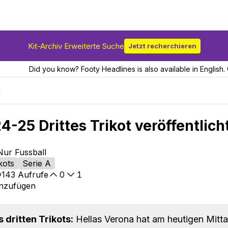
Kit-Archiv Erweiterte Suche
Jetzt recherchieren
Did you know? Footy Headlines is also available in English. 
a
4-25 Drittes Trikot veröffentlich
Nur Fussball
kots
Serie A
143
Aufrufe
0
1
inzufügen
 dritten Trikots:
Hellas Verona hat am heutigen Mitta