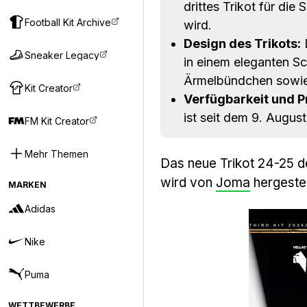
drittes Trikot für di
Football Kit Archive
wird.
Design des Trikots:
D
Sneaker Legacy
in einem eleganten S
Ärmelbündchen sowie 
Kit Creator
Verfügbarkeit und Pr
ist seit dem 9. August
FM Kit Creator
Mehr Themen
Das neue Trikot 24-25 
wird von
Joma
hergestel
MARKEN
Adidas
Nike
Puma
WETTBEWERBE