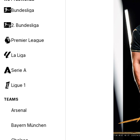
Bundesliga
2. Bundesliga
Premier League
La Liga
Serie A
Ligue 1
TEAMS
Arsenal
Bayern München