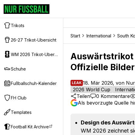
Trikots
Start
International
South K
26-27 Trikot-Ubersicht
Auswärtstrikot
WM 2026 Trikot-Ubersicht
Offizielle Bilder
Schuhe
18. Mär 2026, von Nur
LEAK
Fußballschuh-Kalender
2026 World Cup
Internat
Teilen
0
Kommentare
FH Club
Als bevorzugte Quelle h
Templates
Design des Auswärts
Football Kit Archive
WM 2026 zeichnet sic