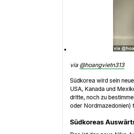
via
@hoangvietn313
Südkorea wird sein neue
USA, Kanada und Mexiko 
dritte, noch zu bestimm
oder Nordmazedonien) tri
Südkoreas Auswärts