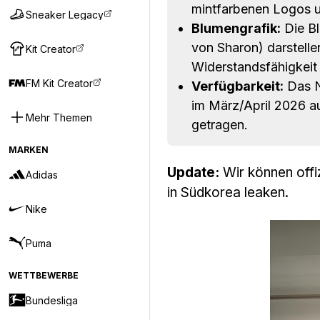
mintfarbenen Logos u
Sneaker Legacy
Blumengrafik:
Die Bl
von Sharon) darstelle
Kit Creator
Widerstandsfähigkeit
FM Kit Creator
Verfügbarkeit:
Das N
im März/April 2026 a
Mehr Themen
getragen.
MARKEN
Update:
Wir können offi
Adidas
in Südkorea leaken.
Nike
Puma
WETTBEWERBE
Bundesliga