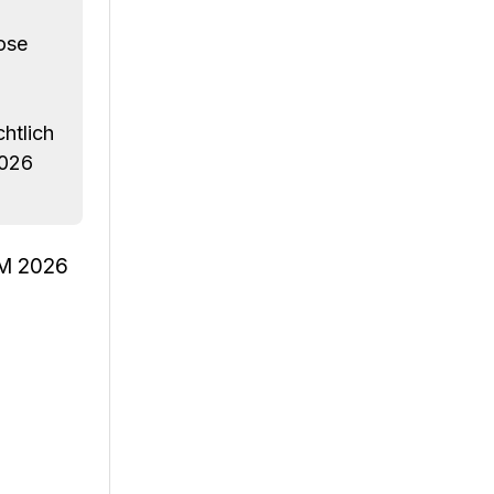
ose
htlich
2026
WM 2026