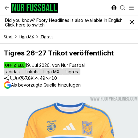
Did you know? Footy Headlines is also available in English.
Click here to switch.
Start
Liga MX
Tigres
Tigres 26–27 Trikot veröffentlicht
19. Jul 2026, von Nur Fussball
OFFIZIELL
adidas
Trikots
Liga MX
Tigres
7.8K
49
10
0
Als bevorzugte Quelle hinzufügen