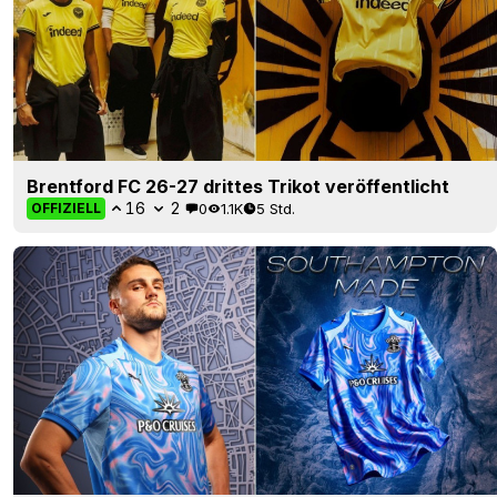
Brentford FC 26-27 drittes Trikot veröffentlicht
16
2
0
1.1K
5 Std.
OFFIZIELL