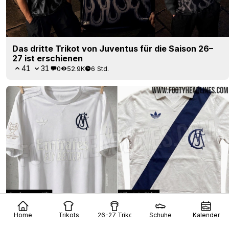
Das dritte Trikot von Juventus für die Saison 26–
27 ist erschienen
41
31
0
52.9K
6 Std.
Real Madrid 2027: Lifestyle-Trikot zum 125-jährigen
Home
Trikots
26-27 Trikots
Schuhe
Kalender
Jubiläum geleakt