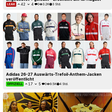
42
4
0
3.2K
3 Std.
LEAK
Adidas 26-27 Auswärts-Trefoil-Anthem-Jacken
veröffentlicht
17
5
0
9.5K
4 Std.
OFFIZIELL