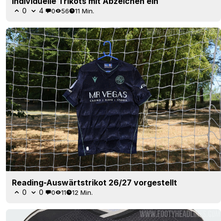
individuelle Trikots mit Abzeichen ein
0
4
0
56
11 Min.
Reading-Auswärtstrikot 26/27 vorgestellt
0
0
0
11
12 Min.