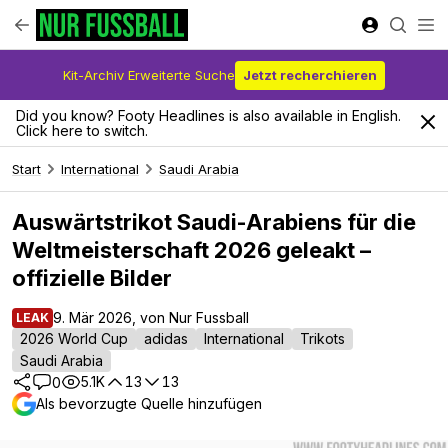
Kit-Archiv Erweiterte Suche
Jetzt recherchieren
Did you know? Footy Headlines is also available in English.
Click here to switch.
Start
International
Saudi Arabia
Auswärtstrikot Saudi-Arabiens für die
Weltmeisterschaft 2026 geleakt –
offizielle Bilder
9. Mär 2026, von Nur Fussball
LEAK
2026 World Cup
adidas
International
Trikots
Saudi Arabia
5.1K
13
13
0
Als bevorzugte Quelle hinzufügen