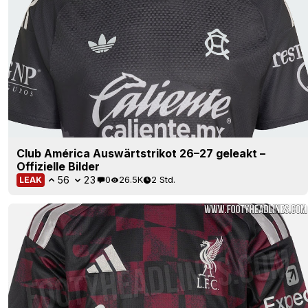
Club América Auswärtstrikot 26–27 geleakt –
Offizielle Bilder
56
23
0
26.5K
2 Std.
LEAK