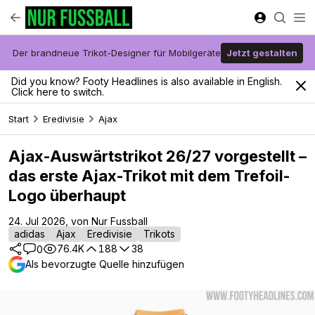
Der brandneue Trikot-Designer für Mobilgeräte
Jetzt gestalten
Did you know? Footy Headlines is also available in English.
Click here to switch.
Start
Eredivisie
Ajax
Ajax-Auswärtstrikot 26/27 vorgestellt –
das erste Ajax-Trikot mit dem Trefoil-
Logo überhaupt
24. Jul 2026, von Nur Fussball
adidas
Ajax
Eredivisie
Trikots
76.4K
188
38
0
Als bevorzugte Quelle hinzufügen