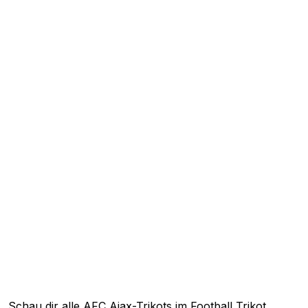
Schau dir alle AFC Ajax-Trikots im Football Trikot