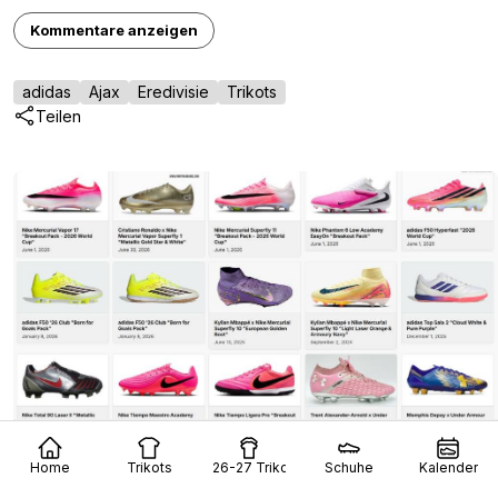
Kommentare anzeigen
adidas
Ajax
Eredivisie
Trikots
Teilen
Sneaker Legacy - Football Boots Archive
Sneaker Legacy
OFFIZIELL
Home
Trikots
26-27 Trikots
Schuhe
Kalender