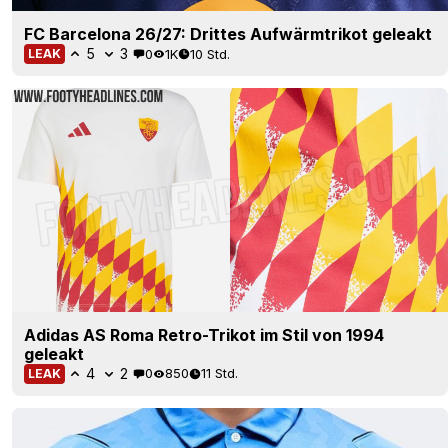
FC Barcelona 26/27: Drittes Aufwärmtrikot geleakt
5
3
0
1K
10 Std.
LEAK
Adidas AS Roma Retro-Trikot im Stil von 1994
geleakt
4
2
0
850
11 Std.
LEAK