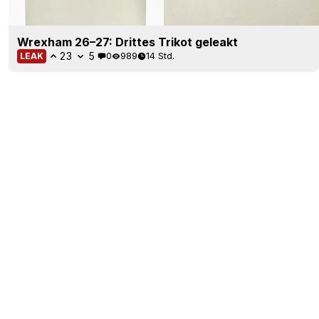
Wrexham 26–27: Drittes Trikot geleakt
23
5
0
989
14 Std.
LEAK