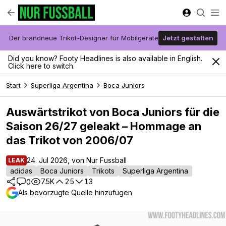
Der brandneue Trikot-Designer für Mobilgeräte
Jetzt gestalten
Did you know? Footy Headlines is also available in English.
Click here to switch.
Start
Superliga Argentina
Boca Juniors
Auswärtstrikot von Boca Juniors für die
Saison 26/27 geleakt – Hommage an
das Trikot von 2006/07
24. Jul 2026, von Nur Fussball
LEAK
adidas
Boca Juniors
Trikots
Superliga Argentina
7.5K
25
13
0
Als bevorzugte Quelle hinzufügen