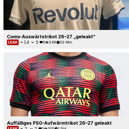
Como-Auswärtstrikot 26–27 „geleakt“
14
5
0
3.6K
52 Min.
LEAK
Auffälliges PSG-Aufwärmtrikot 26–27 geleakt
2
2
0
305
1 Std.
LEAK