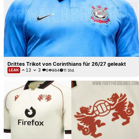
Drittes Trikot von Corinthians für 26/27 geleakt
13
3
0
864
11 Std.
LEAK