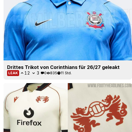
Drittes Trikot von Corinthians für 26/27 geleakt
12
3
0
835
11 Std.
LEAK