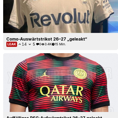
Como-Auswärtstrikot 26–27 „geleakt“
14
5
0
3.4K
15 Min.
LEAK