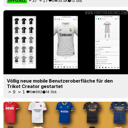
37
17
0
35.5K
13 Std.
OFFIZIELL
Völlig neue mobile Benutzeroberfläche für den
Trikot Creator gestartet
9
1
0
992
14 Std.