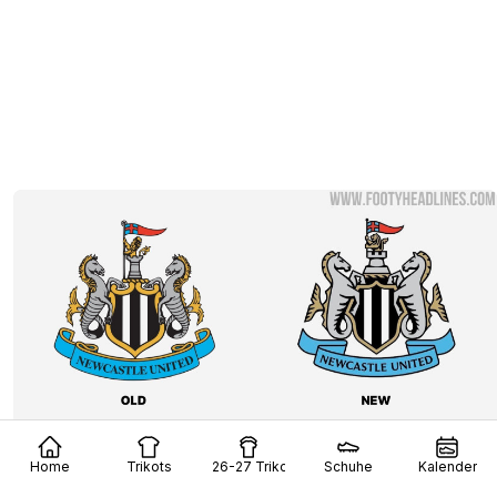
Newcastle United stellt drei neue, extrem ähnliche
Home
Trikots
26-27 Trikots
Schuhe
Kalender
Logo-Entwürfe vor