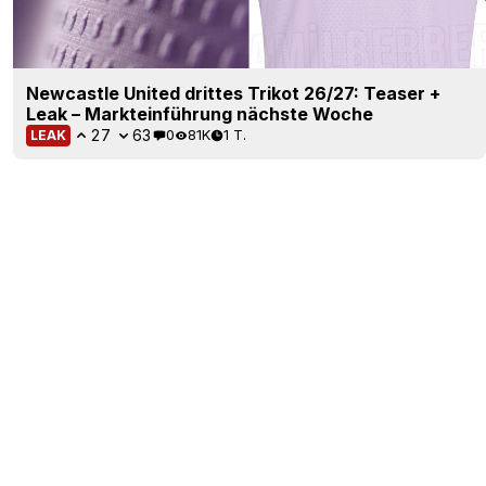
Newcastle United drittes Trikot 26/27: Teaser +
Leak – Markteinführung nächste Woche
27
63
0
81K
1 T.
LEAK