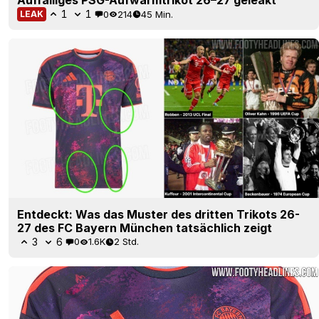
Auffälliges PSG-Aufwärmtrikot 26–27 geleakt
1
1
0
214
45 Min.
LEAK
Entdeckt: Was das Muster des dritten Trikots 26-
27 des FC Bayern München tatsächlich zeigt
3
6
0
1.6K
2 Std.