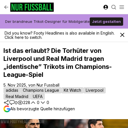
Der brandneue Trikot-Designer für Mobilgeräte
Jetzt gestalten
Did you know? Footy Headlines is also available in English.
Click here to switch.
Ist das erlaubt? Die Torhüter von
Liverpool und Real Madrid tragen
„identische” Trikots im Champions-
League-Spiel
5. Nov 2025, von Nur Fussball
adidas
Champions League
Kit Watch
Liverpool
Real Madrid
UEFA
228
0
0
0
Als bevorzugte Quelle hinzufügen