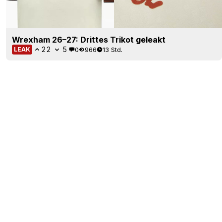
Wrexham 26–27: Drittes Trikot geleakt
22
5
0
966
13 Std.
LEAK