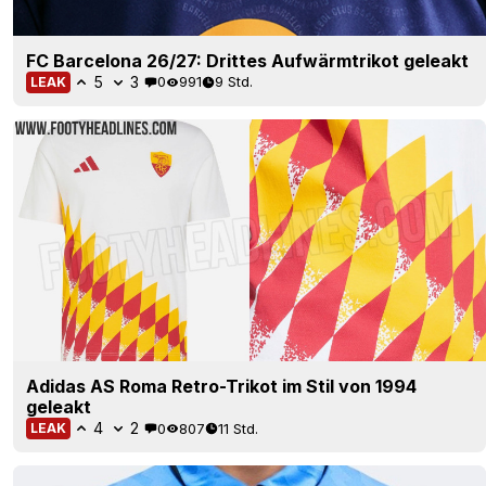
FC Barcelona 26/27: Drittes Aufwärmtrikot geleakt
5
3
0
991
9 Std.
LEAK
Adidas AS Roma Retro-Trikot im Stil von 1994
geleakt
4
2
0
807
11 Std.
LEAK