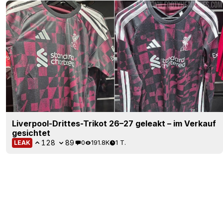
Liverpool-Drittes-Trikot 26–27 geleakt – im Verkauf
gesichtet
128
89
0
191.8K
1 T.
LEAK