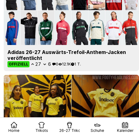
Adidas 26-27 Auswärts-Trefoil-Anthem-Jacken
veröffentlicht
27
6
0
12.1K
1 T.
OFFIZIELL
Home
Trikots
26-27 Trikots
Schuhe
Kalender