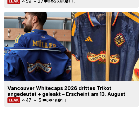
59
27
0
26.8K
1 T.
LEAK
Vancouver Whitecaps 2026 drittes Trikot
angedeutet + geleakt – Erscheint am 13. August
47
5
0
4K
1 T.
LEAK