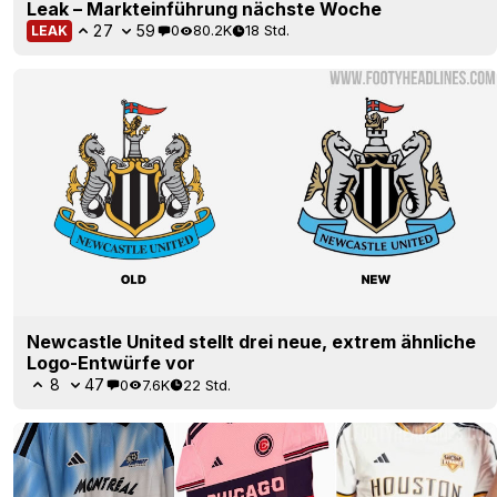
Leak – Markteinführung nächste Woche
27
59
0
80.2K
18 Std.
LEAK
Newcastle United stellt drei neue, extrem ähnliche
Logo-Entwürfe vor
8
47
0
7.6K
22 Std.