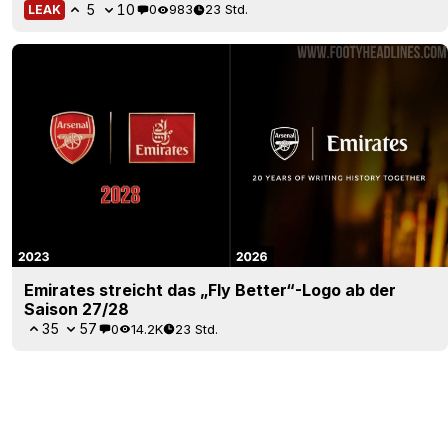
5
10
0
983
23 Std.
LEAK
Emirates streicht das „Fly Better“-Logo ab der
Saison 27/28
35
57
0
14.2K
23 Std.