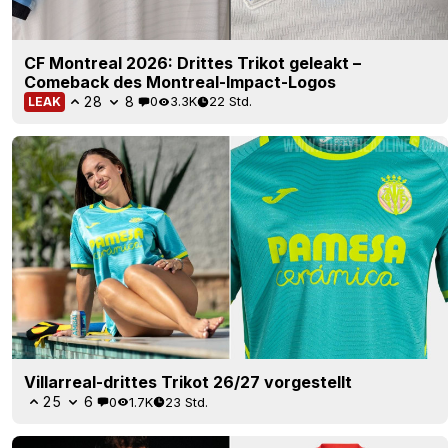
CF Montreal 2026: Drittes Trikot geleakt –
Comeback des Montreal-Impact-Logos
28
8
0
3.3K
22 Std.
LEAK
Villarreal-drittes Trikot 26/27 vorgestellt
25
6
0
1.7K
23 Std.