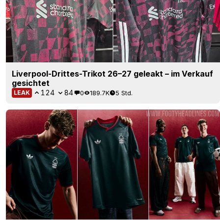
Liverpool-Drittes-Trikot 26–27 geleakt – im Verkauf
gesichtet
124
84
0
189.7K
5 Std.
LEAK