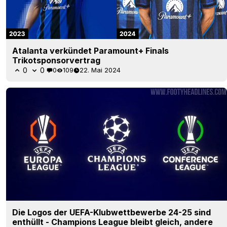
Atalanta verkündet Paramount+ Finals
Trikotsponsorvertrag
0
0
0
109
22. Mai 2024
Die Logos der UEFA-Klubwettbewerbe 24-25 sind
enthüllt - Champions League bleibt gleich, andere