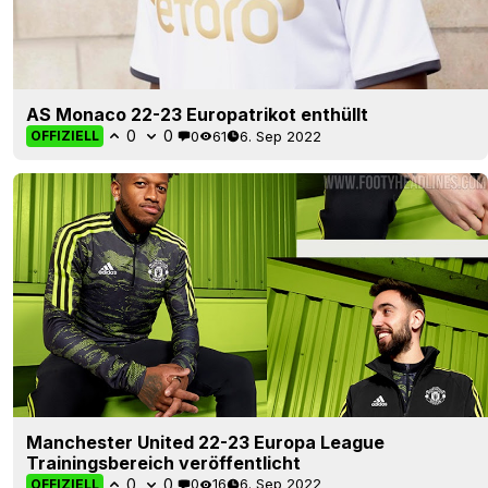
AS Monaco 22-23 Europatrikot enthüllt
0
0
0
61
6. Sep 2022
OFFIZIELL
Manchester United 22-23 Europa League
Trainingsbereich veröffentlicht
0
0
0
16
6. Sep 2022
OFFIZIELL