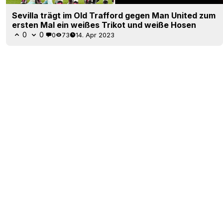
Sevilla trägt im Old Trafford gegen Man United zum
ersten Mal ein weißes Trikot und weiße Hosen
0
0
0
73
14. Apr 2023