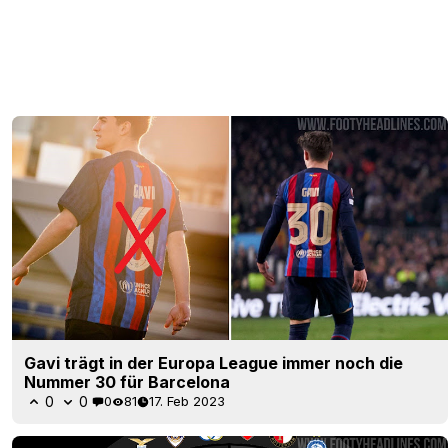
Gavi trägt in der Europa League immer noch die
Nummer 30 für Barcelona
0
0
0
81
17. Feb 2023