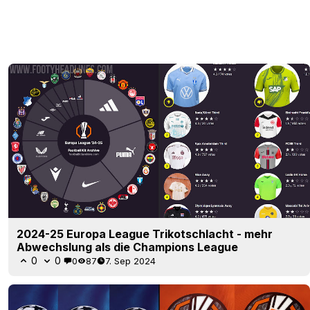
2024-25 Europa League Trikotschlacht - mehr
Abwechslung als die Champions League
0
0
0
87
7. Sep 2024