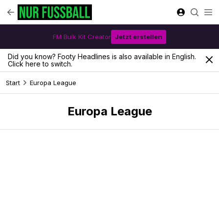
FM Bulk Kit Creator
Jetzt erstellen
Did you know? Footy Headlines is also available in English.
Click here to switch.
Start
Europa League
Europa League