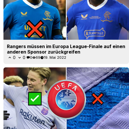
Rangers müssen im Europa League-Finale auf einen
anderen Sponsor zurückgreifen
0
0
0
69
19. Mai 2022