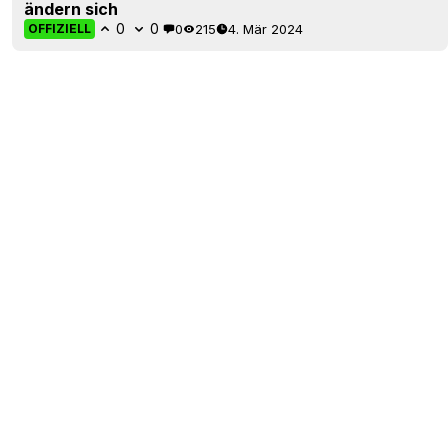
ändern sich
0
0
0
215
4. Mär 2024
OFFIZIELL