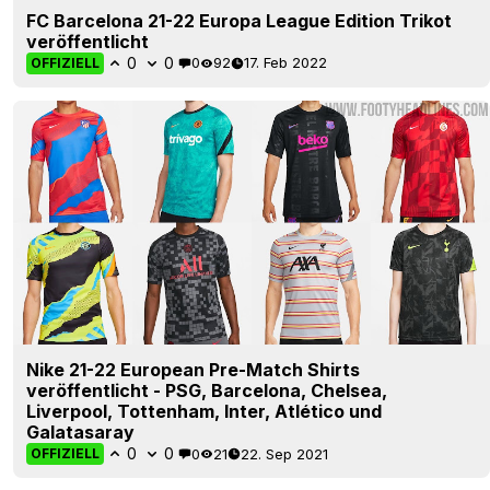
FC Barcelona 21-22 Europa League Edition Trikot
veröffentlicht
0
0
0
92
17. Feb 2022
OFFIZIELL
Nike 21-22 European Pre-Match Shirts
veröffentlicht - PSG, Barcelona, Chelsea,
Liverpool, Tottenham, Inter, Atlético und
Galatasaray
0
0
0
21
22. Sep 2021
OFFIZIELL