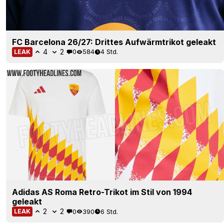
FC Barcelona 26/27: Drittes Aufwärmtrikot geleakt
4
2
0
584
4 Std.
LEAK
Adidas AS Roma Retro-Trikot im Stil von 1994
geleakt
2
2
0
390
6 Std.
LEAK