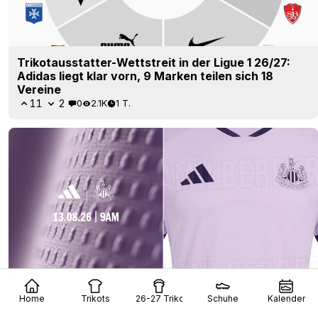
Trikotausstatter-Wettstreit in der Ligue 1 26/27:
Adidas liegt klar vorn, 9 Marken teilen sich 18
Vereine
11
2
0
2.1K
1 T.
Home
Trikots
26-27 Trikots
Schuhe
Kalender
Newcastle United drittes Trikot 26/27: Teaser +
Leak – Markteinführung nächste Woche