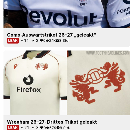
Como-Auswärtstrikot 26–27 „geleakt“
11
3
0
2.1K
8 Std.
LEAK
Wrexham 26–27: Drittes Trikot geleakt
21
3
0
679
8 Std.
LEAK