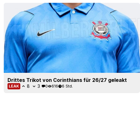
Drittes Trikot von Corinthians für 26/27 geleakt
8
3
0
616
6 Std.
LEAK