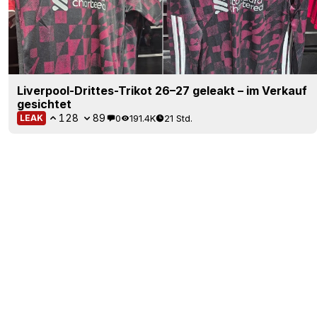
Liverpool-Drittes-Trikot 26–27 geleakt – im Verkauf
gesichtet
128
89
0
191.4K
21 Std.
LEAK