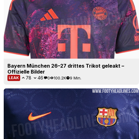
Bayern München 26–27 drittes Trikot geleakt –
Offizielle Bilder
78
46
0
100.2K
9 Min.
LEAK