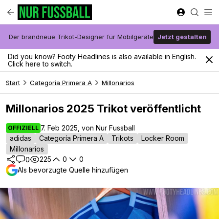
Der brandneue Trikot-Designer für Mobilgeräte
Jetzt gestalten
Did you know? Footy Headlines is also available in English.
Click here to switch.
Start
Categoría Primera A
Millonarios
Millonarios 2025 Trikot veröffentlicht
7. Feb 2025, von Nur Fussball
OFFIZIELL
adidas
Categoría Primera A
Trikots
Locker Room
Millonarios
225
0
0
0
Als bevorzugte Quelle hinzufügen