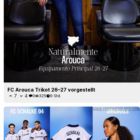
FC Arouca Trikot 26–27 vorgestellt
7
4
0
325
9 Std.