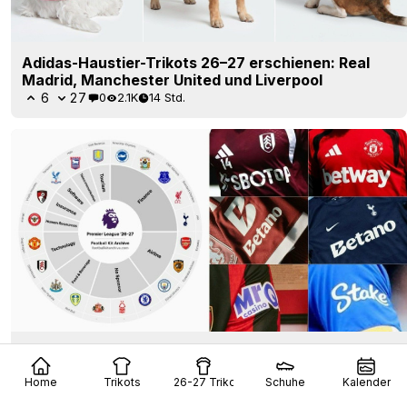
Adidas-Haustier-Trikots 26–27 erschienen: Real
Madrid, Manchester United und Liverpool
6
27
0
2.1K
14 Std.
Die Premier League macht das Wettverbot zum
Gespött
Home
Trikots
26-27 Trikots
Schuhe
Kalender
4
7
0
1.4K
15 Std.