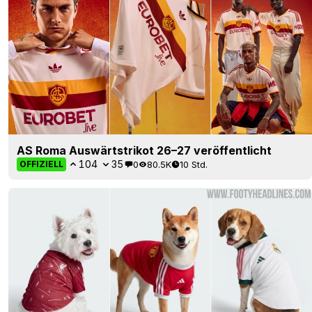
AS Roma Auswärtstrikot 26–27 veröffentlicht
104
35
0
80.5K
10 Std.
OFFIZIELL