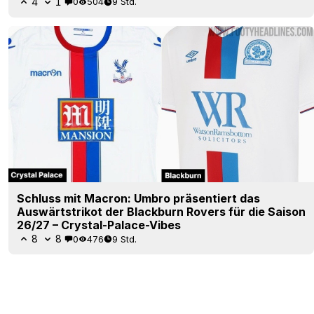
4
1
0
504
9 Std.
Schluss mit Macron: Umbro präsentiert das
Auswärtstrikot der Blackburn Rovers für die Saison
26/27 – Crystal-Palace-Vibes
8
8
0
476
9 Std.