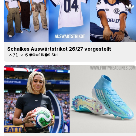
Schalkes Auswärtstrikot 26/27 vorgestellt
71
6
0
11K
9 Std.