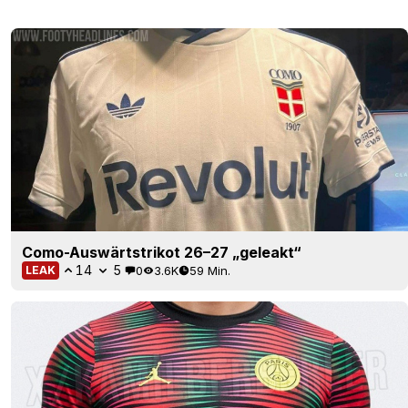
Como-Auswärtstrikot 26–27 „geleakt“
14
5
0
3.6K
59 Min.
LEAK