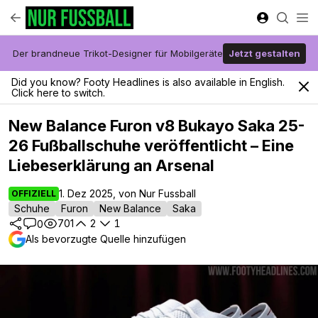
Der brandneue Trikot-Designer für Mobilgeräte
Jetzt gestalten
Did you know? Footy Headlines is also available in English.
Click here to switch.
New Balance Furon v8 Bukayo Saka 25-
26 Fußballschuhe veröffentlicht – Eine
Liebeserklärung an Arsenal
1. Dez 2025, von Nur Fussball
OFFIZIELL
Schuhe
Furon
New Balance
Saka
701
2
1
0
Als bevorzugte Quelle hinzufügen