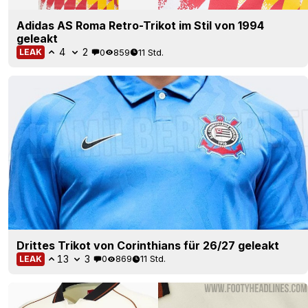
Adidas AS Roma Retro-Trikot im Stil von 1994
geleakt
4
2
0
859
11 Std.
LEAK
Drittes Trikot von Corinthians für 26/27 geleakt
13
3
0
869
11 Std.
LEAK