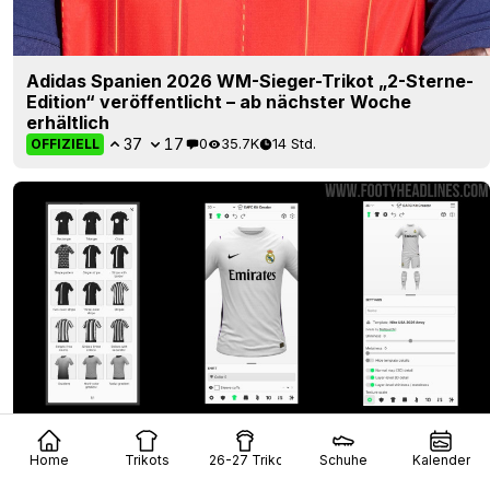
Adidas Spanien 2026 WM-Sieger-Trikot „2-Sterne-
Edition“ veröffentlicht – ab nächster Woche
erhältlich
37
17
0
35.7K
14 Std.
OFFIZIELL
Völlig neue mobile Benutzeroberfläche für den
Home
Trikots
26-27 Trikots
Schuhe
Kalender
Trikot Creator gestartet