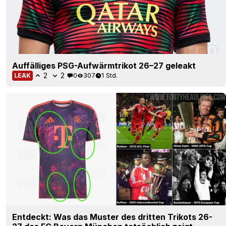
Auffälliges PSG-Aufwärmtrikot 26–27 geleakt
2
2
0
307
1 Std.
LEAK
Entdeckt: Was das Muster des dritten Trikots 26-