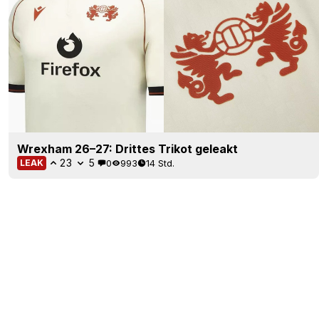
Wrexham 26–27: Drittes Trikot geleakt
23
5
0
993
14 Std.
LEAK