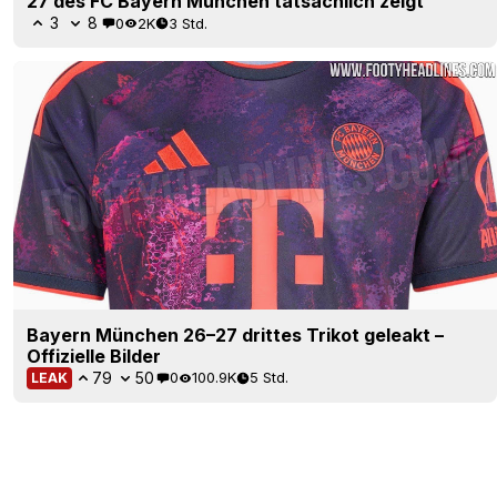
27 des FC Bayern München tatsächlich zeigt
3
8
0
2K
3 Std.
Bayern München 26–27 drittes Trikot geleakt –
Offizielle Bilder
79
50
0
100.9K
5 Std.
LEAK