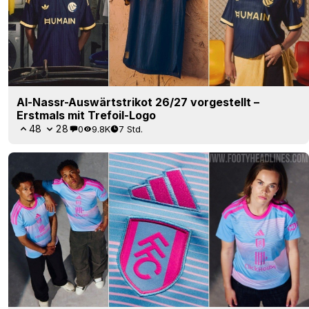
Al-Nassr-Auswärtstrikot 26/27 vorgestellt –
Erstmals mit Trefoil-Logo
48
28
0
9.8K
7 Std.