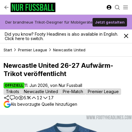
Der brandneue Trikot-Designer für Mobilgeräte
Jetzt gestalten
Did you know? Footy Headlines is also available in English.
Click here to switch.
Start
Premier League
Newcastle United
Newcastle United 26-27 Aufwärm-
Trikot veröffentlicht
11. Jun 2026, von Nur Fussball
OFFIZIELL
Trikots
Newcastle United
Pre-Match
Premier League
5.1K
12
17
0
Als bevorzugte Quelle hinzufügen