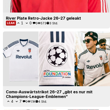
River Plate Retro-Jacke 26–27 geleakt
1
0
0
573
3 Std.
LEAK
Como-Auswärtstrikot 26–27 „gibt es nur mit
Champions-League-Emblemen“
4
7
0
1.1K
4 Std.