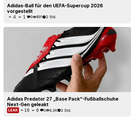
Adidas-Ball für den UEFA-Supercup 2026
vorgestellt
4
1
0
891
2 Std.
Adidas Predator 27 „Base Pack“-Fußballschuhe
Next-Gen geleakt
16
6
0
6.2K
2 Std.
LEAK