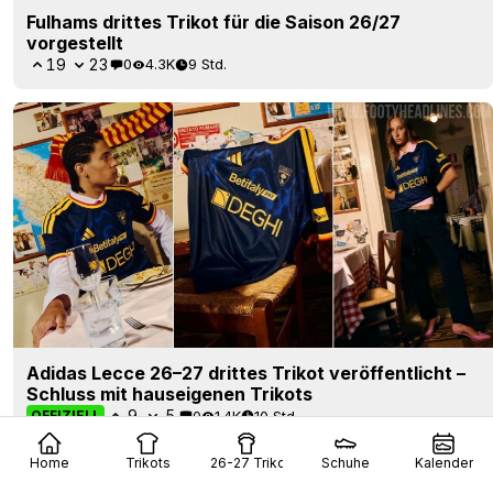
Fulhams drittes Trikot für die Saison 26/27
vorgestellt
19
23
0
4.3K
9 Std.
Adidas Lecce 26–27 drittes Trikot veröffentlicht –
Schluss mit hauseigenen Trikots
9
5
0
1.4K
10 Std.
OFFIZIELL
Home
Trikots
26-27 Trikots
Schuhe
Kalender