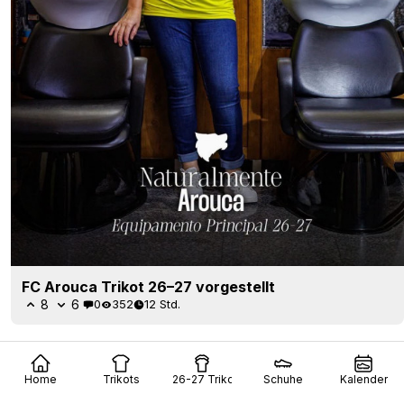
FC Arouca Trikot 26–27 vorgestellt
8
6
0
352
12 Std.
Home
Trikots
26-27 Trikots
Schuhe
Kalender