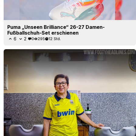
Puma „Unseen Brilliance“ 26-27 Damen-
Fußballschuh-Set erschienen
6
2
0
295
12 Std.