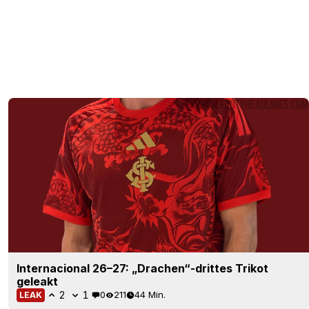
Internacional 26–27: „Drachen“-drittes Trikot
geleakt
2
1
0
211
44 Min.
LEAK