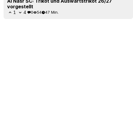
Al Nasr SC: Trikot und Auswärtstrikot 26/27
vorgestellt
1
4
0
54
47 Min.