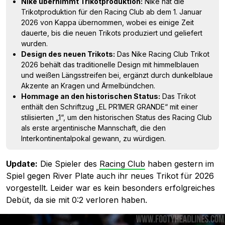
Nike übernimmt Trikotproduktion:
Nike hat die
Trikotproduktion für den Racing Club ab dem 1. Januar
2026 von Kappa übernommen, wobei es einige Zeit
dauerte, bis die neuen Trikots produziert und geliefert
wurden.
Design des neuen Trikots:
Das Nike Racing Club Trikot
2026 behält das traditionelle Design mit himmelblauen
und weißen Längsstreifen bei, ergänzt durch dunkelblaue
Akzente an Kragen und Ärmelbündchen.
Hommage an den historischen Status:
Das Trikot
enthält den Schriftzug „EL PR1MER GRANDE“ mit einer
stilisierten „1“, um den historischen Status des Racing Club
als erste argentinische Mannschaft, die den
Interkontinentalpokal gewann, zu würdigen.
Update:
Die Spieler des
Racing Club
haben gestern im
Spiel gegen River Plate auch ihr neues Trikot für 2026
vorgestellt. Leider war es kein besonders erfolgreiches
Debüt, da sie mit 0:2 verloren haben.