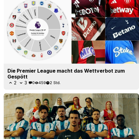
Die Premier League macht das Wettverbot zum
Gespött
2
3
0
459
2 Std.