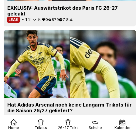
EXKLUSIV: Auswärtstrikot des Paris FC 26-27
geleakt
12
5
0
879
7 Std.
LEAK
Hat Adidas Arsenal noch keine Langarm-Trikots für
die Saison 26/27 geliefert?
3
11
0
1.3K
9 Std.
Home
Trikots
26-27 Trikots
Schuhe
Kalender