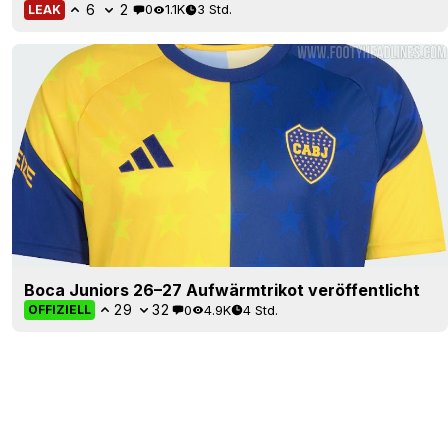
6
2
0
1.1K
3 Std.
LEAK
Boca Juniors 26–27 Aufwärmtrikot veröffentlicht
29
32
0
4.9K
4 Std.
OFFIZIELL