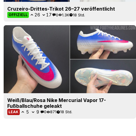
Cruzeiro-Drittes-Trikot 26–27 veröffentlicht
26
17
0
1.3K
18 Std.
OFFIZIELL
Weiß/Blau/Rosa Nike Mercurial Vapor 17-
Fußballschuhe geleakt
5
9
0
871
18 Std.
LEAK