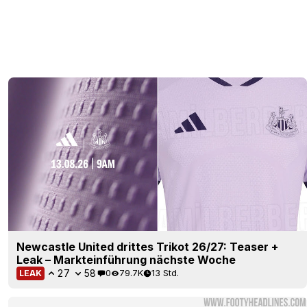
Newcastle United drittes Trikot 26/27: Teaser +
Leak – Markteinführung nächste Woche
27
58
0
79.7K
13 Std.
LEAK