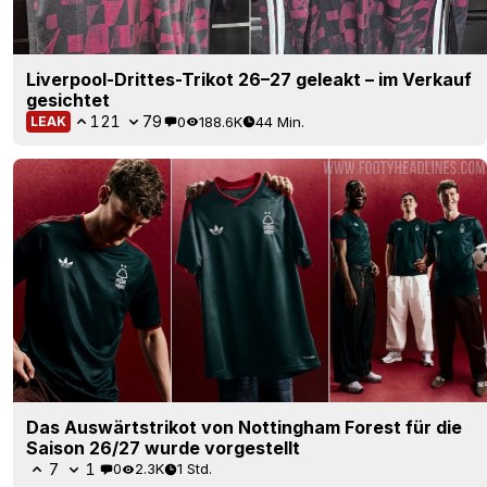
Liverpool-Drittes-Trikot 26–27 geleakt – im Verkauf
gesichtet
121
79
0
188.6K
44 Min.
LEAK
Das Auswärtstrikot von Nottingham Forest für die
Saison 26/27 wurde vorgestellt
7
1
0
2.3K
1 Std.