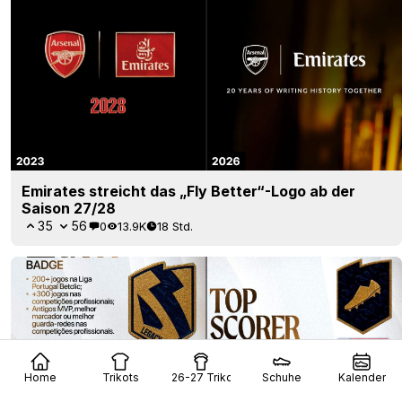
Emirates streicht das „Fly Better“-Logo ab der
Saison 27/28
35
56
0
13.9K
18 Std.
Home
Trikots
26-27 Trikots
Schuhe
Kalender