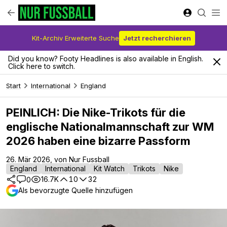
Kit-Archiv Erweiterte Suche
Jetzt recherchieren
Did you know? Footy Headlines is also available in English.
Click here to switch.
Start
International
England
PEINLICH: Die Nike-Trikots für die
englische Nationalmannschaft zur WM
2026 haben eine bizarre Passform
26. Mär 2026, von Nur Fussball
England
International
Kit Watch
Trikots
Nike
16.7K
10
32
0
Als bevorzugte Quelle hinzufügen