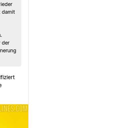
ieder
t damit
.
 der
nnerung
iziert
e