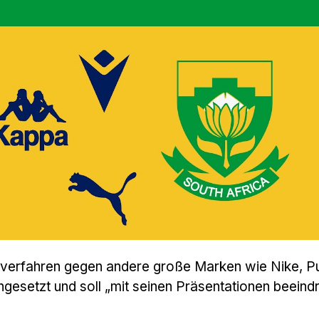
erverfahren gegen andere große Marken wie Nike, 
esetzt und soll „mit seinen Präsentationen beeindr