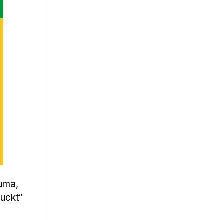
Puma,
uckt“