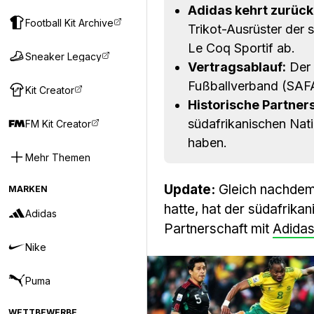
Adidas kehrt zurück
Football Kit Archive
Trikot-Ausrüster der 
Le Coq Sportif ab.
Sneaker Legacy
Vertragsablauf:
Der 
Fußballverband (SAFA
Kit Creator
Historische Partners
südafrikanischen Natio
FM Kit Creator
haben.
Mehr Themen
Update:
Gleich nachdem S
MARKEN
hatte, hat der südafrikan
Adidas
Partnerschaft mit
Adida
Nike
Puma
WETTBEWERBE