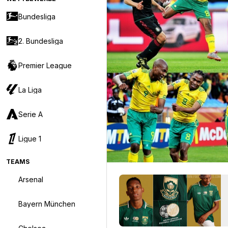
Bundesliga
2. Bundesliga
Premier League
La Liga
Serie A
Ligue 1
TEAMS
Arsenal
Bayern München