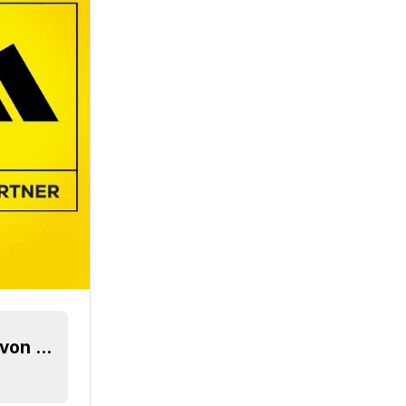
Schluss mit Le Coq Sportif: Das Auswärtstrikot von Adidas für Südafrika zur WM 2026 ist da