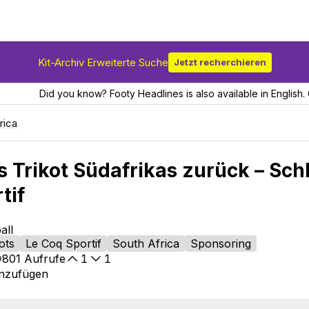
Kit-Archiv Erweiterte Suche
Jetzt recherchieren
Did you know? Footy Headlines is also available in English. 
rica
s Trikot Südafrikas zurück – Sch
tif
all
ots
Le Coq Sportif
South Africa
Sponsoring
801
Aufrufe
1
1
inzufügen