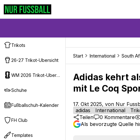
Trikots
Start
International
South Af
26-27 Trikot-Ubersicht
Adidas kehrt al
WM 2026 Trikot-Ubersicht
mit Le Coq Spor
Schuhe
17. Okt 2025, von Nur Fussb
Fußballschuh-Kalender
adidas
International
Trik
Teilen
0
Kommentare
FH Club
Als bevorzugte Quelle h
Templates