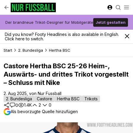
Der brandneue Trikot-Designer für Mobilgeräte
Jetzt gestalten
Did you know? Footy Headlines is also available in English.
Click here to switch.
Start
2. Bundesliga
Hertha BSC
Castore Hertha BSC 25-26 Heim-,
Auswärts- und drittes Trikot vorgestellt
– Schluss mit Nike
2. Aug 2025, von Nur Fussball
2. Bundesliga
Castore
Hertha BSC
Trikots
1.4K
2
0
0
Als bevorzugte Quelle hinzufügen