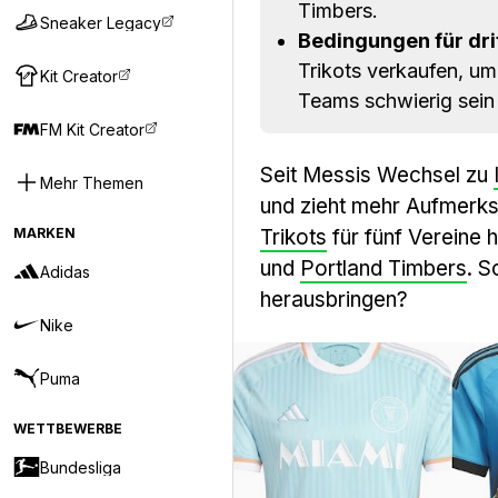
Timbers.
Sneaker Legacy
Bedingungen für drit
Trikots verkaufen, um 
Kit Creator
Teams schwierig sein
FM Kit Creator
Seit Messis Wechsel zu
Mehr Themen
und zieht mehr Aufmerk
MARKEN
Trikots
für fünf Vereine 
und
Portland Timbers
. S
Adidas
herausbringen?
Nike
Puma
WETTBEWERBE
Bundesliga