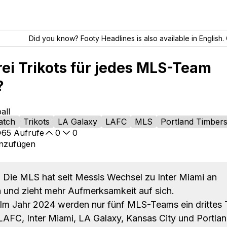
Did you know? Footy Headlines is also available in English. 
rei Trikots für jedes MLS-Team
?
all
atch
Trikots
LA Galaxy
LAFC
MLS
Portland Timber
65
Aufrufe
0
0
inzufügen
:
Die MLS hat seit Messis Wechsel zu Inter Miami an
 und zieht mehr Aufmerksamkeit auf sich.
Im Jahr 2024 werden nur fünf MLS-Teams ein drittes T
LAFC, Inter Miami, LA Galaxy, Kansas City und Portla