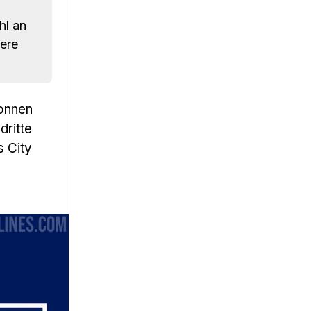
l an
nere
wonnen
dritte
s City