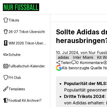
Trikots
Sollte Adidas d
26-27 Trikot-Ubersicht
herausbringen
WM 2026 Trikot-Ubersicht
10. Jul 2024, von Nur Fussb
Schuhe
adidas
Inter Miami
Kit W
Teilen
0
Kommentare
Fußballschuh-Kalender
Als bevorzugte Quelle h
FH Club
Popularität der MLS
Templates
Popularität gewonnen
Dritte Trikots 2024:
Football Kit Archive
von Adidas erhalten: 