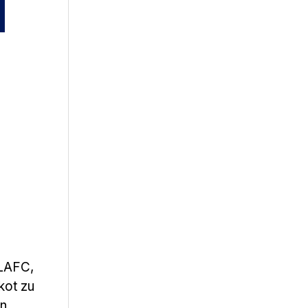
 LAFC,
kot zu
en