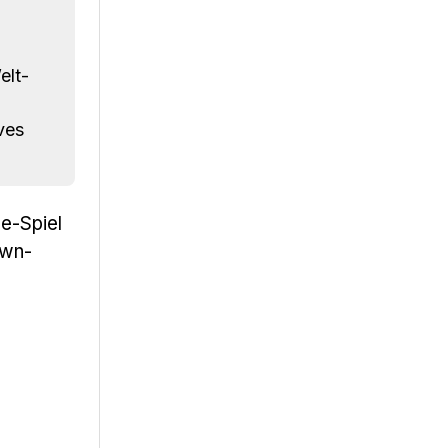
elt-
ves
e-Spiel
own-