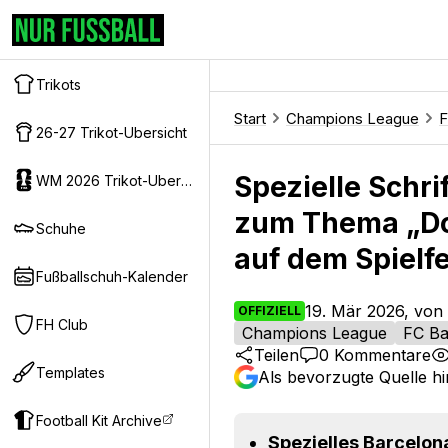
Trikots
Start
Champions League
F
26-27 Trikot-Ubersicht
Spezielle Schri
WM 2026 Trikot-Ubersicht
zum Thema „Do
Schuhe
auf dem Spielf
Fußballschuh-Kalender
19. Mär 2026, von
OFFIZIELL
FH Club
Champions League
FC Ba
Teilen
0
Kommentare
Templates
Als bevorzugte Quelle h
Football Kit Archive
Spezielles Barcelona