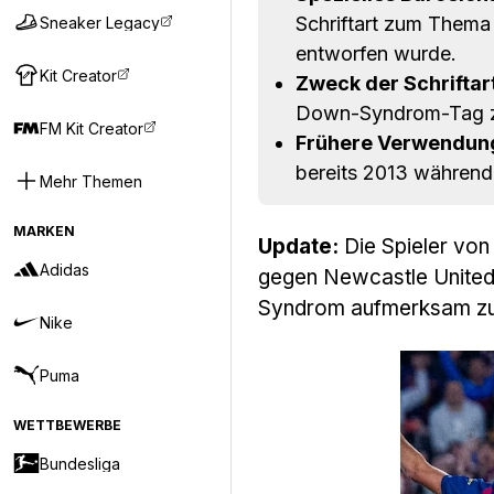
Schriftart zum Them
Sneaker Legacy
entworfen wurde.
Kit Creator
Zweck der Schriftart
Down-Syndrom-Tag zu 
FM Kit Creator
Frühere Verwendun
bereits 2013 während
Mehr Themen
MARKEN
Update:
Die Spieler von
Adidas
gegen Newcastle United
Syndrom aufmerksam zu m
Nike
Puma
WETTBEWERBE
Bundesliga