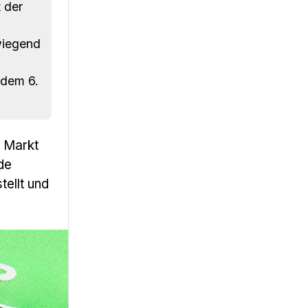
 der
wiegend
 dem 6.
n Markt
de
tellt und