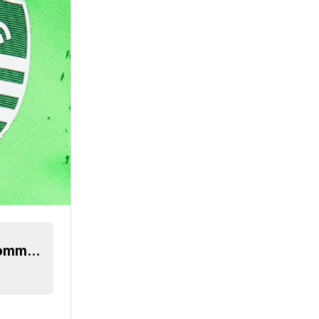
Sporting 24-25 Drittes Trikot veröffentlicht - Hommage an Cristiano Ronaldo