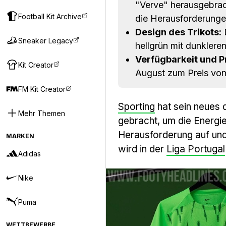
"Verve" herausgebrach
Football Kit Archive
die Herausforderung
Design des Trikots:
D
Sneaker Legacy
hellgrün mit dunklere
Verfügbarkeit und Pr
Kit Creator
August zum Preis von 
FM Kit Creator
Sporting
hat sein neues 
Mehr Themen
gebracht, um die Energie
Herausforderung auf und
MARKEN
wird in der
Liga Portugal
Adidas
Nike
Puma
WETTBEWERBE