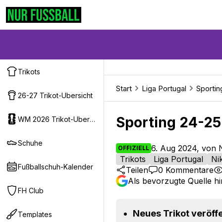
Trikots
Start
Liga Portugal
Sportin
26-27 Trikot-Ubersicht
Sporting 24-25 
WM 2026 Trikot-Ubersicht
Schuhe
6. Aug 2024, von 
OFFIZIELL
Trikots
Liga Portugal
Ni
Fußballschuh-Kalender
Teilen
0
Kommentare
Als bevorzugte Quelle h
FH Club
Neues Trikot veröffe
Templates