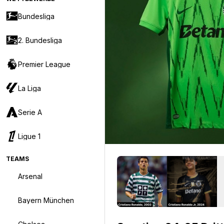
Bundesliga
2. Bundesliga
Premier League
La Liga
Serie A
Ligue 1
TEAMS
Arsenal
Bayern München