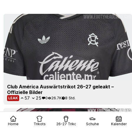
Club América Auswärtstrikot 26–27 geleakt –
Offizielle Bilder
57
25
0
26.7K
8 Std.
LEAK
Home
Trikots
26-27 Trikots
Schuhe
Kalender