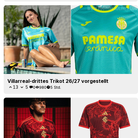
Villarreal-drittes Trikot 26/27 vorgestellt
13
5
0
980
5 Std.