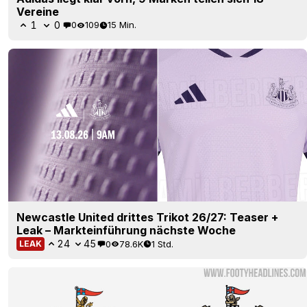
Vereine
1
0
0
109
15 Min.
Newcastle United drittes Trikot 26/27: Teaser +
Leak – Markteinführung nächste Woche
24
45
0
78.6K
1 Std.
LEAK