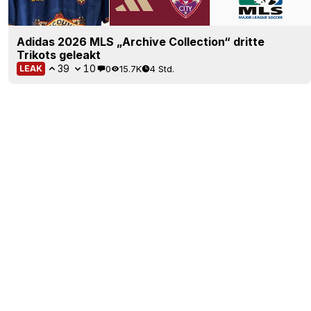
Adidas 2026 MLS „Archive Collection“ dritte
Trikots geleakt
39
10
0
15.7K
4 Std.
LEAK