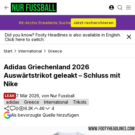
Kit-Archiv Erweiterte Suche
Jetzt recherchieren
Did you know? Footy Headlines is also available in English.
Click here to switch.
Start
International
Greece
Adidas Griechenland 2026
Auswärtstrikot geleakt – Schluss mit
Nike
7. Mär 2026, von Nur Fussball
LEAK
adidas
Greece
International
Trikots
6.2K
46
4
0
Als bevorzugte Quelle hinzufügen