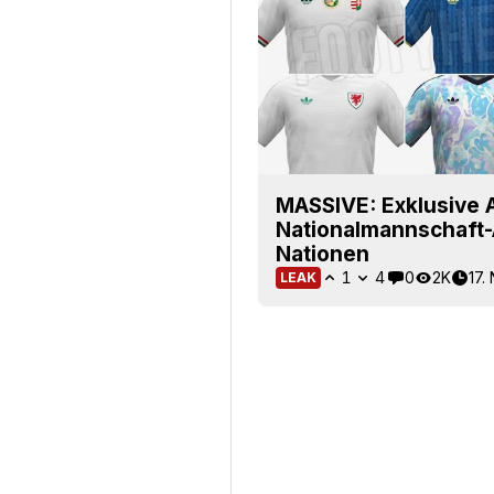
MASSIVE: Exklusive 
Nationalmannschaft-A
Nationen
1
4
0
2K
17.
LEAK