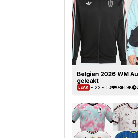
Belgien 2026 WM Aus
geleakt
22
10
0
1.9K
LEAK