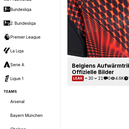
Bundesliga
2. Bundesliga
Premier League
La Liga
Serie A
Belgiens Aufwärmtri
Offizielle Bilder
30
21
0
4.6K
Ligue 1
LEAK
TEAMS
Arsenal
Bayern München