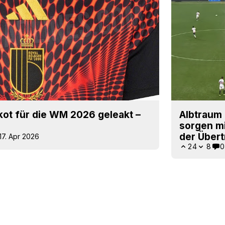
kot für die WM 2026 geleakt –
Albtraum 
sorgen mi
der Über
17. Apr 2026
24
8
0