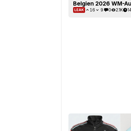
Belgien 2026 WM-Au
16
9
0
2.1K
1
LEAK