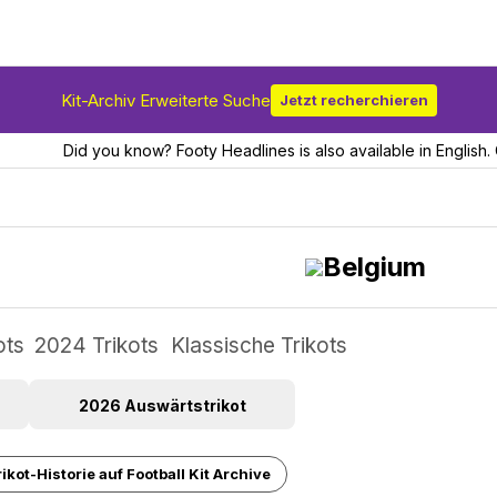
Kit-Archiv Erweiterte Suche
Jetzt recherchieren
Did you know? Footy Headlines is also available in English. 
Belgium
ots
2024 Trikots
Klassische Trikots
2026 Auswärtstrikot
kot-Historie auf Football Kit Archive