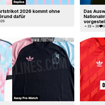
rtstrikot 2026 kommt ohne
Das Auswä
 Grund dafür
National
026
vorgestel
39
38
0