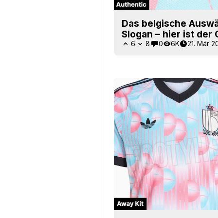
Das belgische Auswä
Slogan – hier ist der
6
8
0
6K
21. Mär 2