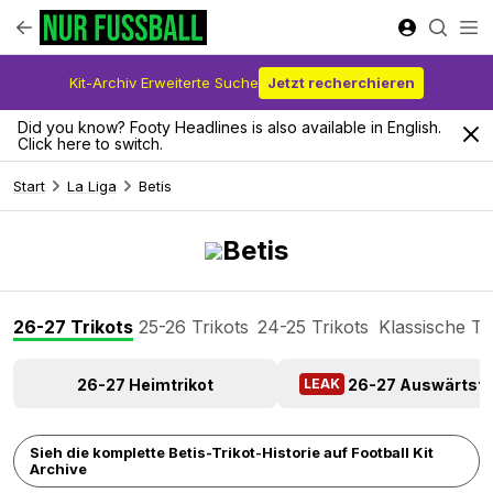
Kit-Archiv Erweiterte Suche
Jetzt recherchieren
Did you know? Footy Headlines is also available in English.
Click here to switch.
Start
La Liga
Betis
Betis
26-27 Trikots
25-26 Trikots
24-25 Trikots
Klassische Tr
26-27 Heimtrikot
26-27 Auswärtstr
LEAK
Sieh die komplette Betis-Trikot-Historie auf Football Kit
Archive