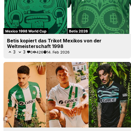
Betis kopiert das Trikot Mexikos von der
Weltmeisterschaft 1998
3
3
0
426
14. Feb 2026