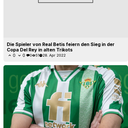
Die Spieler von Real Betis feiern den Sieg in der
Copa Del Rey in alten Trikots
0
0
0
51
28. Apr 2022