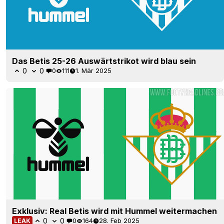
Das Betis 25-26 Auswärtstrikot wird blau sein
0
0
0
111
1. Mär 2025
Exklusiv: Real Betis wird mit Hummel weitermachen
0
0
0
164
28. Feb 2025
LEAK