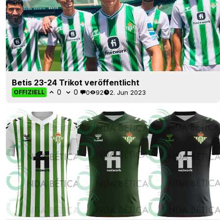
Betis 23-24 Trikot veröffentlicht
0
0
0
92
2. Jun 2023
OFFIZIELL