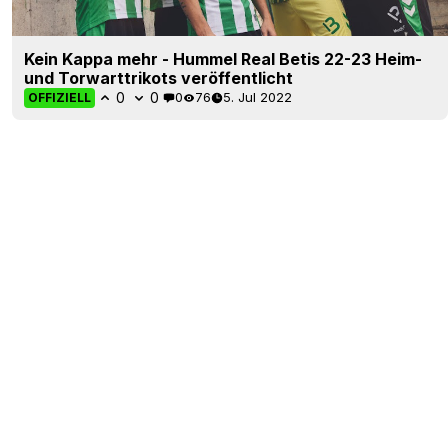
Kein Kappa mehr - Hummel Real Betis 22-23 Heim-
und Torwarttrikots veröffentlicht
0
0
0
76
5. Jul 2022
OFFIZIELL