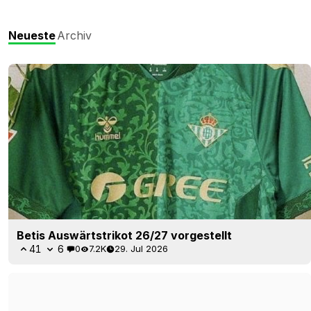
Neueste
Archiv
Betis Auswärtstrikot 26/27 vorgestellt
41
6
0
7.2K
29. Jul 2026