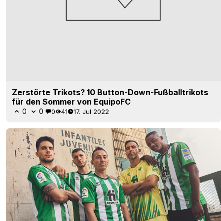
Zerstörte Trikots? 10 Button-Down-Fußballtrikots
für den Sommer von EquipoFC
0
0
0
41
17. Jul 2022