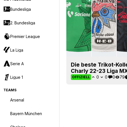
Bundesliga
2. Bundesliga
Premier League
La Liga
Serie A
Die beste Trikot-Kol
Charly 22-23 Liga MX 
0
0
0
79
Ligue 1
OFFIZIELL
TEAMS
Arsenal
Bayern München