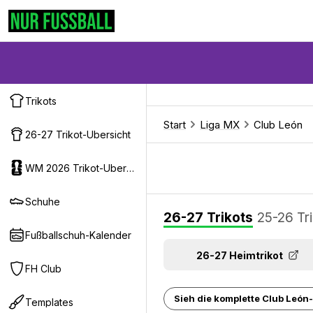
Trikots
Start
Liga MX
Club León
26-27 Trikot-Ubersicht
WM 2026 Trikot-Ubersicht
Schuhe
26-27 Trikots
25-26 Tr
Fußballschuh-Kalender
26-27 Heimtrikot
FH Club
Sieh die komplette Club León-T
Templates