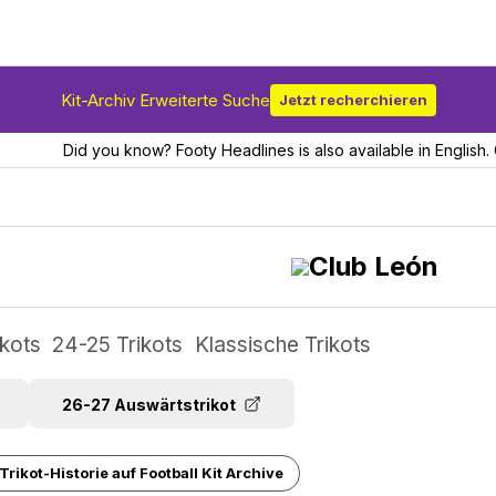
Kit-Archiv Erweiterte Suche
Jetzt recherchieren
Did you know? Footy Headlines is also available in English. 
Club León
ikots
24-25 Trikots
Klassische Trikots
26-27 Auswärtstrikot
rikot-Historie auf Football Kit Archive