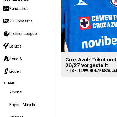
Bundesliga
2. Bundesliga
Premier League
La Liga
Serie A
Cruz Azul: Trikot und
26/27 vorgestellt
18
11
0
4.7K
29. Ju
Ligue 1
TEAMS
Arsenal
Bayern München