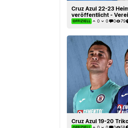
Cruz Azul 22-23 Heim
veröffentlicht - Ve
0
0
0
79
OFFIZIELL
Cruz Azul 19-20 Triko
0
0
0
58
OFFIZIELL