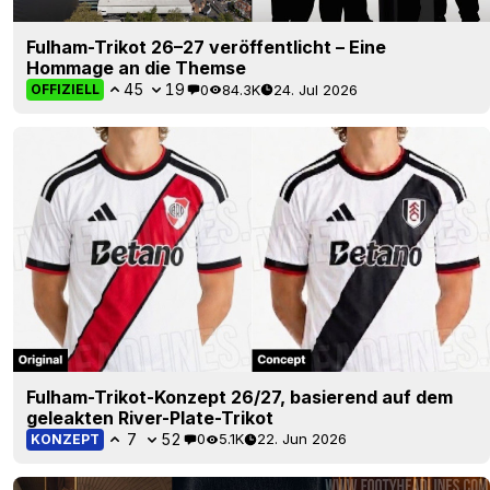
Fulham-Trikot 26–27 veröffentlicht – Eine
Hommage an die Themse
45
19
0
84.3K
24. Jul 2026
OFFIZIELL
Fulham-Trikot-Konzept 26/27, basierend auf dem
geleakten River-Plate-Trikot
7
52
0
5.1K
22. Jun 2026
KONZEPT