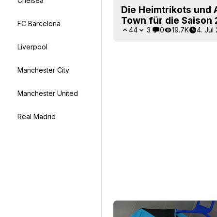
Chelsea
Die Heimtrikots und 
Town für die Saison
FC Barcelona
44
3
0
19.7K
4. Jul
Liverpool
Manchester City
Manchester United
Real Madrid