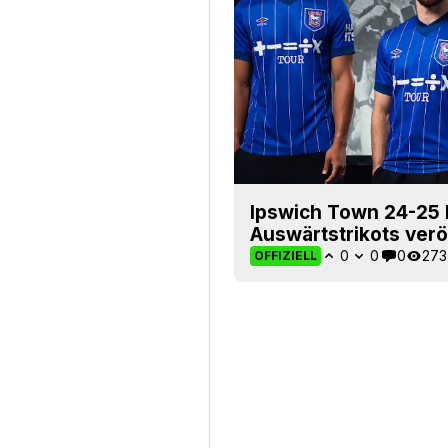
Ipswich Town 24-25 
Auswärtstrikots verö
0
0
0
273
OFFIZIELL