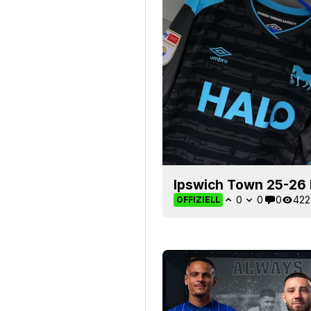
Ipswich Town 25-26 D
0
0
0
422
OFFIZIELL