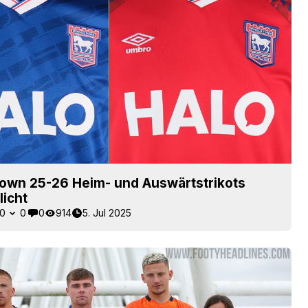
Town 25-26 Heim- und Auswärtstrikots
licht
0
0
0
914
5. Jul 2025