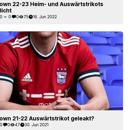
Town 22-23 Heim- und Auswärtstrikots
licht
0
0
0
75
16. Jun 2022
own 21-22 Auswärtstrikot geleakt?
0
0
47
30. Jun 2021