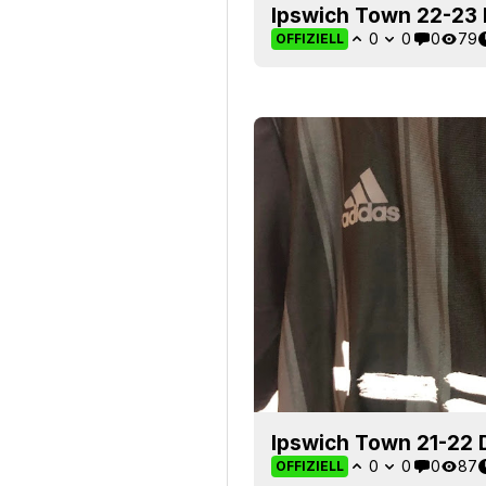
Ipswich Town 22-23 D
0
0
0
79
OFFIZIELL
Ipswich Town 21-22 Dr
0
0
0
87
OFFIZIELL