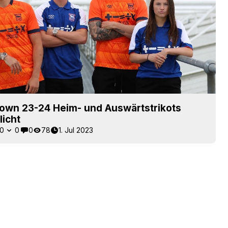
Town 23-24 Heim- und Auswärtstrikots
licht
0
0
0
78
1. Jul 2023