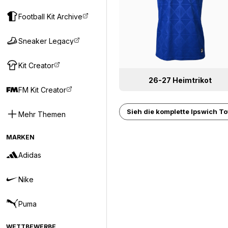
Football Kit Archive
Sneaker Legacy
Kit Creator
26-27 Heimtrikot
FM Kit Creator
Sieh die komplette Ipswich To
Mehr Themen
MARKEN
Adidas
Nike
Puma
WETTBEWERBE