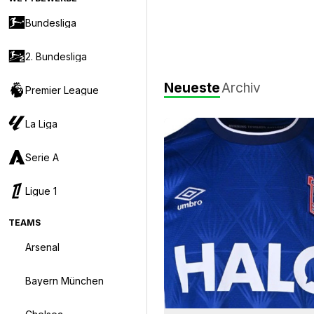
Bundesliga
2. Bundesliga
Neueste
Archiv
Premier League
La Liga
Serie A
Ligue 1
TEAMS
Arsenal
Bayern München