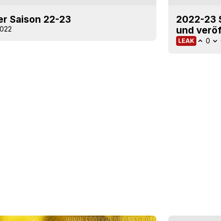
er Saison 22-23
2022-23 S
2022
und veröf
0
LEAK