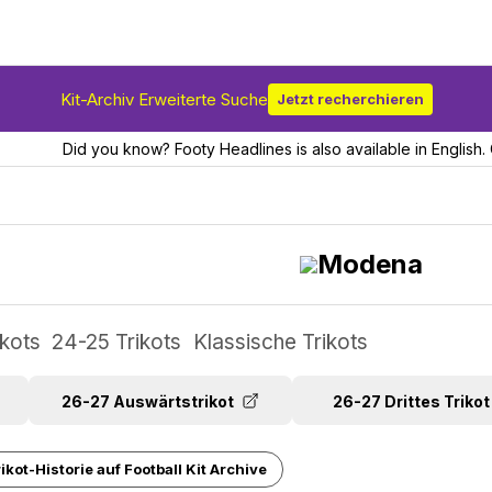
Kit-Archiv Erweiterte Suche
Jetzt recherchieren
Did you know? Footy Headlines is also available in English. 
Modena
ikots
24-25 Trikots
Klassische Trikots
26-27 Auswärtstrikot
26-27 Drittes Trikot
kot-Historie auf Football Kit Archive