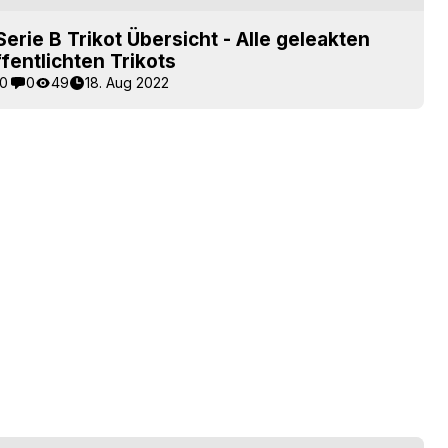
erie B Trikot Übersicht - Alle geleakten
fentlichten Trikots
0
0
49
18. Aug 2022