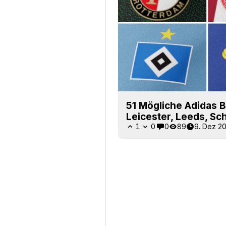
51 Mögliche Adidas B
Leicester, Leeds, Sc
1
0
0
89
9. Dez 20