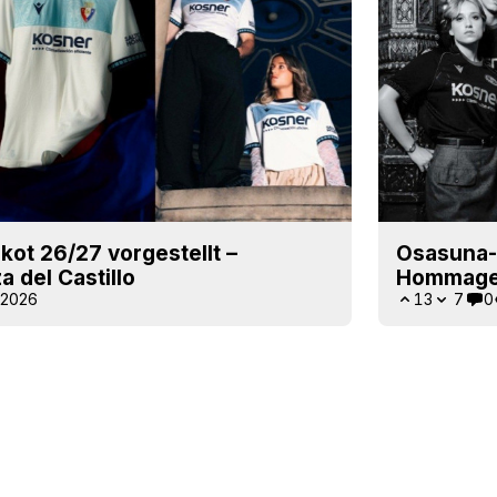
ot 26/27 vorgestellt –
Osasuna-D
 del Castillo
Hommage 
l 2026
13
7
0