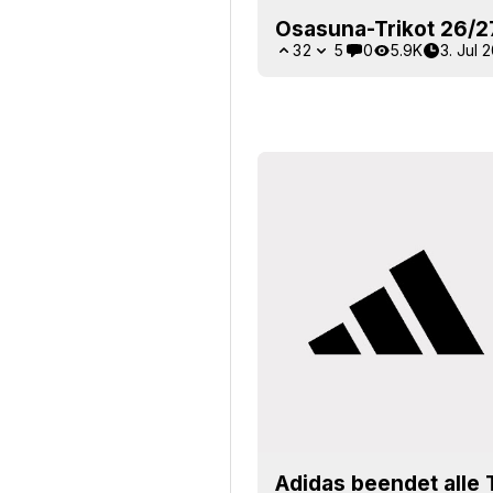
Osasuna-Trikot 26/27
32
5
0
5.9K
3. Jul 
Adidas beendet alle 