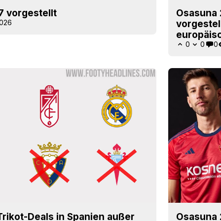
 vorgestellt
Osasuna 2
2026
vorgestel
europäis
0
0
0
Trikot-Deals in Spanien außer
Osasuna 2