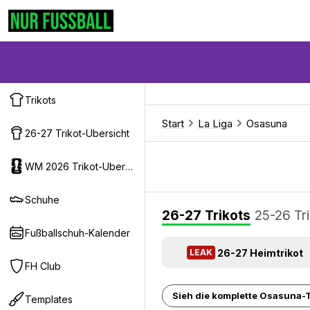
Trikots
Start
La Liga
Osasuna
26-27 Trikot-Ubersicht
WM 2026 Trikot-Ubersicht
Schuhe
26-27 Trikots
25-26 Tr
Fußballschuh-Kalender
26-27 Heimtrikot
LEAK
FH Club
Sieh die komplette Osasuna-Tr
Templates