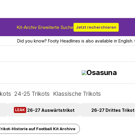
Kit-Archiv Erweiterte Suche
Jetzt recherchieren
Did you know? Footy Headlines is also available in English. 
Osasuna
ikots
24-25 Trikots
Klassische Trikots
26-27 Auswärtstrikot
26-27 Drittes Trikot
LEAK
ikot-Historie auf Football Kit Archive