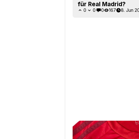
für Real Madrid?
0
0
0
167
8. Jun 2