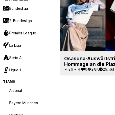
Bundesliga
2. Bundesliga
Premier League
La Liga
Serie A
Osasuna-Auswärtstrik
Hommage an die Plaza
26
4
0
2.8K
29. Ju
Ligue 1
TEAMS
Arsenal
Bayern München